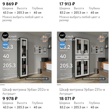
9 869 ₽
17 913 ₽
Ширина
Высота
Глубина
Ширина
Высота
Глубина
х
х
х
х
43.3 см
205.3 см
40 см
83.2 см
205.3 см
40 см
Можно выбрать любой цвет и
Можно выбрать любой цвет и
размер
размер
Шкаф-витрина Урбан-202o-e
Шкаф-витрина Урбан-231o-e
Антрацит
Антрацит
9 978 ₽
18 071 ₽
Ширина
Высота
Глубина
Ширина
Высота
Глубина
х
х
х
х
43.3 см
205.3 см
40 см
83.2 см
205.3 см
40 см