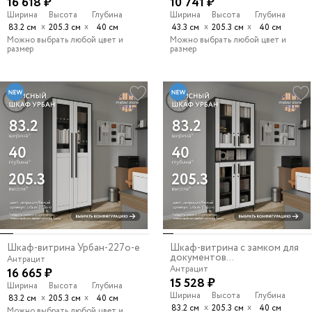
16 618 ₽
10 741 ₽
Ширина
Высота
Глубина
Ширина
Высота
Глубина
х
х
х
х
83.2 см
205.3 см
40 см
43.3 см
205.3 см
40 см
Можно выбрать любой цвет и
Можно выбрать любой цвет и
размер
размер
Шкаф-витрина Урбан-227o-e
Шкаф-витрина с замком для
документов...
Антрацит
Антрацит
16 665 ₽
15 528 ₽
Ширина
Высота
Глубина
Ширина
Высота
Глубина
х
х
83.2 см
205.3 см
40 см
х
х
83.2 см
205.3 см
40 см
Можно выбрать любой цвет и