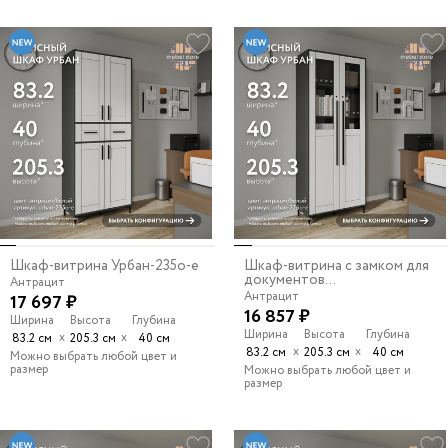
Шкаф-витрина Урбан-235o-e
Шкаф-витрина с замком для
документов...
Антрацит
Антрацит
17 697 ₽
16 857 ₽
Ширина
Высота
Глубина
Ширина
Высота
Глубина
х
х
83.2 см
205.3 см
40 см
х
х
83.2 см
205.3 см
40 см
Можно выбрать любой цвет и
размер
Можно выбрать любой цвет и
размер