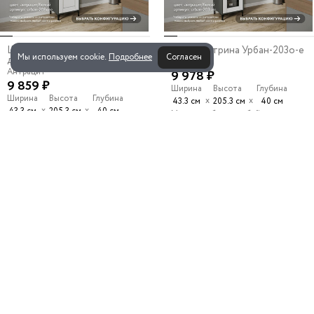
Шкаф-витрина с замком для
Шкаф-витрина Урбан-203o-e
Мы используем cookie.
Подробнее
Согласен
документов...
Антрацит
Антрацит
9 978 ₽
9 859 ₽
Ширина
Высота
Глубина
Ширина
Высота
Глубина
х
х
43.3 см
205.3 см
40 см
х
х
43.3 см
205.3 см
40 см
Можно выбрать любой цвет и
размер
Можно выбрать любой цвет и
размер