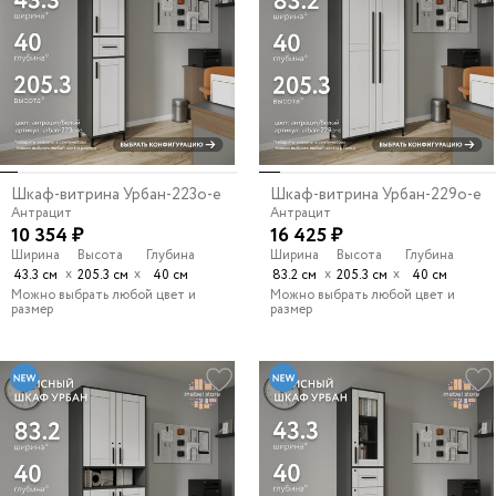
Шкаф-витрина Урбан-223o-e
Шкаф-витрина Урбан-229o-e
Антрацит
Антрацит
10 354 ₽
16 425 ₽
Ширина
Высота
Глубина
Ширина
Высота
Глубина
х
х
х
х
43.3 см
205.3 см
40 см
83.2 см
205.3 см
40 см
Можно выбрать любой цвет и
Можно выбрать любой цвет и
размер
размер