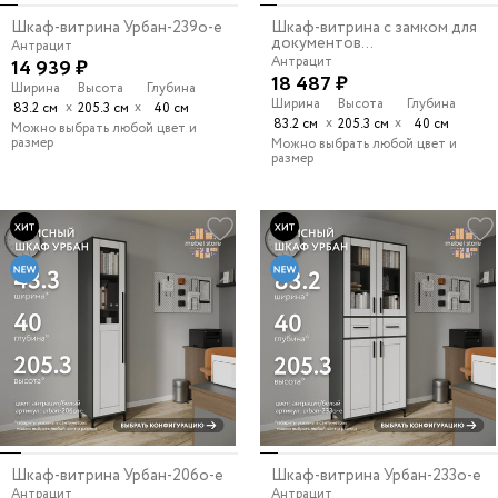
Шкаф-витрина Урбан-239o-e
Шкаф-витрина с замком для
документов...
Антрацит
Антрацит
14 939 ₽
18 487 ₽
Ширина
Высота
Глубина
Ширина
Высота
Глубина
х
х
83.2 см
205.3 см
40 см
х
х
83.2 см
205.3 см
40 см
Можно выбрать любой цвет и
размер
Можно выбрать любой цвет и
размер
Шкаф-витрина Урбан-206o-e
Шкаф-витрина Урбан-233o-e
Антрацит
Антрацит