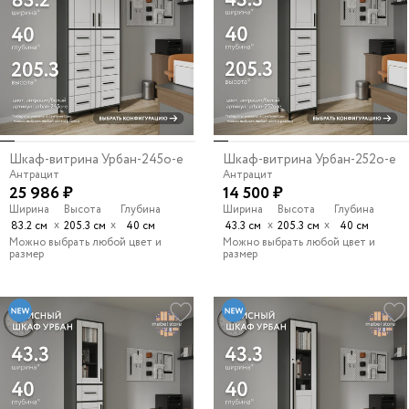
Шкаф-витрина Урбан-245o-e
Шкаф-витрина Урбан-252o-e
Антрацит
Антрацит
25 986 ₽
14 500 ₽
Ширина
Высота
Глубина
Ширина
Высота
Глубина
х
х
х
х
83.2 см
205.3 см
40 см
43.3 см
205.3 см
40 см
Можно выбрать любой цвет и
Можно выбрать любой цвет и
размер
размер