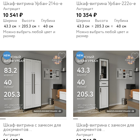
Шкаф-витрина Урбан-214o-e
Шкаф-витрина Урбан-222o-e
Антрацит
Антрацит
10 541 ₽
10 354 ₽
Ширина
Высота
Глубина
Ширина
Высота
Глубина
х
х
х
х
43.3 см
205.3 см
40 см
43.3 см
205.3 см
40 см
Можно выбрать любой цвет и
Можно выбрать любой цвет и
размер
размер
Шкаф-витрина с замком для
Шкаф-витрина с замком для
документов...
документов...
Антрацит
Антрацит