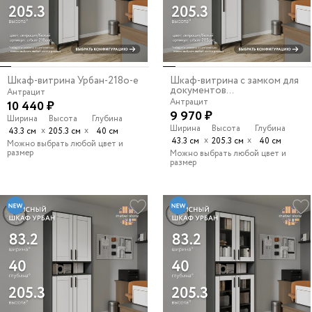
Шкаф-витрина Урбан-218o-e
Шкаф-витрина с замком для
документов...
Антрацит
Антрацит
10 440 ₽
9 970 ₽
Ширина
Высота
Глубина
Ширина
Высота
Глубина
х
х
43.3 см
205.3 см
40 см
х
х
43.3 см
205.3 см
40 см
Можно выбрать любой цвет и
размер
Можно выбрать любой цвет и
размер