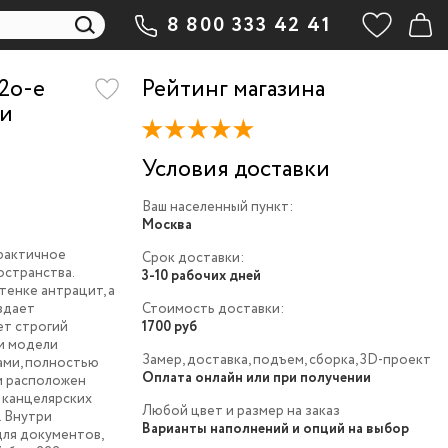
8 800 333 42 41
2o-e
Рейтинг магазина
 и
Условия доставки
Ваш населенный пункт:
Москва
рактичное
Срок доставки:
остранства.
3-10 рабочих дней
тенке антрацит, а
здает
Стоимость доставки:
ет строгий
1700 руб
ии модели
Замер, доставка, подъем, сборка, 3D-проект
ами, полностью
Оплата онлайн или при получении
и расположен
 канцелярских
Любой цвет и размер на заказ
. Внутри
Варианты наполнений и опций на выбор
ля документов,