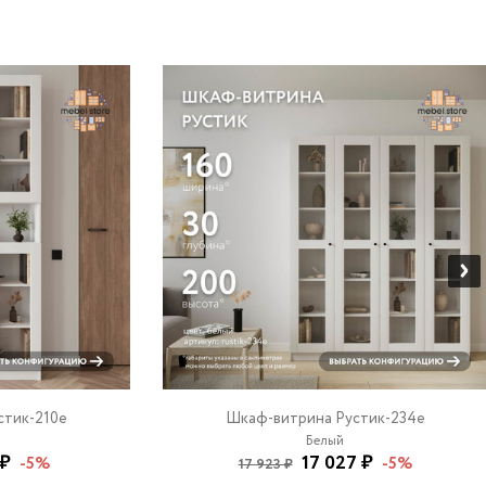
стик-210e
Шкаф-витрина Рустик-234e
Белый
 ₽
17 027 ₽
-5%
-5%
17 923 ₽