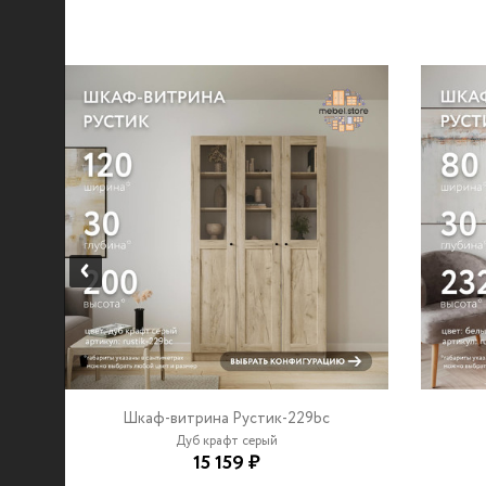
Шкаф-витрина Рустик-229bc
Дуб крафт серый
15 159 ₽