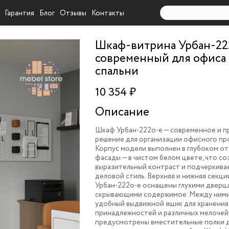
Гарантия
Блог
Отзывы
Контакты
Шкаф-витрина Урбан-22
современный для офиса
спальни
10 354 ₽
Описание
Шкаф Урбан-222o-e — современное и п
решение для организации офисного пр
Корпус модели выполнен в глубоком от
фасады — в чистом белом цвете, что со
выразительный контраст и подчеркива
деловой стиль. Верхняя и нижняя секц
Урбан-222o-e оснащены глухими дверц
скрывающими содержимое. Между ним
удобный выдвижной ящик для хранения
принадлежностей и различных мелочей
предусмотрены вместительные полки д