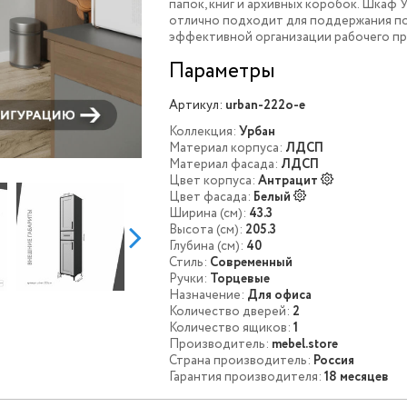
папок, книг и архивных коробок. Шкаф 
отлично подходит для поддержания по
эффективной организации рабочего пр
Параметры
Артикул:
urban-222o-e
Коллекция:
Урбан
Материал корпуса:
ЛДСП
Материал фасада:
ЛДСП
Цвет корпуса:
Антрацит
Цвет фасада:
Белый
Ширина (см):
43.3
Высота (см):
205.3
Глубина (см):
40
Стиль:
Современный
Ручки:
Торцевые
Назначение:
Для офиса
Количество дверей:
2
Количество ящиков:
1
Производитель:
mebel.store
Страна производитель:
Россия
Гарантия производителя:
18 месяцев