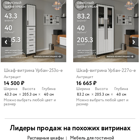
Шкаф-витрина Урбан-253o-e
Шкаф-витрина Урбан-227o-e
Антрацит
Антрацит
14 500 ₽
16 665 ₽
Ширина
Высота
Глубина
Ширина
Высота
Глубина
х
х
х
х
43.3 см
205.3 см
40 см
83.2 см
205.3 см
40 см
Можно выбрать любой цвет и
Можно выбрать любой цвет и
размер
размер
Лидеры продаж на похожих витринах
Распашные шкафы
Мебель для гостиной