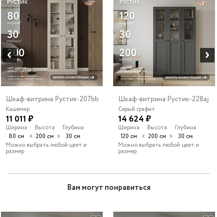
Шкаф-витрина Рустик-207bb
Шкаф-витрина Рустик-228aj
Кашемир
Серый графит
11 011 ₽
14 624 ₽
Ширина
Высота
Глубина
Ширина
Высота
Глубина
х
х
х
х
80 см
200 см
30 см
120 см
200 см
30 см
Можно выбрать любой цвет и
Можно выбрать любой цвет и
размер
размер
Вам могут понравиться