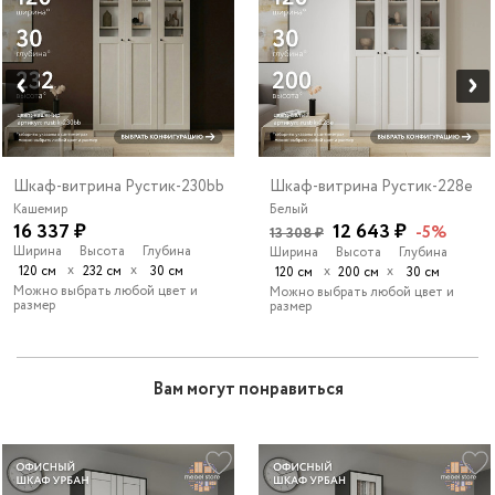
Шкаф-витрина Рустик-230bb
Шкаф-витрина Рустик-228e
Кашемир
Белый
16 337 ₽
12 643 ₽
-5%
13 308 ₽
Ширина
Высота
Глубина
Ширина
Высота
Глубина
х
х
120 см
232 см
30 см
х
х
120 см
200 см
30 см
Можно выбрать любой цвет и
Можно выбрать любой цвет и
размер
размер
Вам могут понравиться