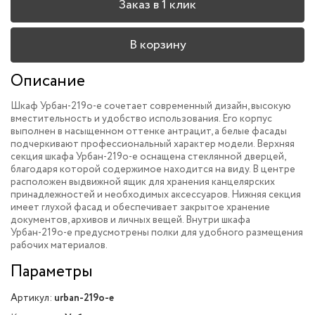
Заказ в 1 клик
В корзину
Описание
Шкаф Урбан-219o-e сочетает современный дизайн, высокую
вместительность и удобство использования. Его корпус
выполнен в насыщенном оттенке антрацит, а белые фасады
подчеркивают профессиональный характер модели. Верхняя
секция шкафа Урбан-219o-e оснащена стеклянной дверцей,
благодаря которой содержимое находится на виду. В центре
расположен выдвижной ящик для хранения канцелярских
принадлежностей и необходимых аксессуаров. Нижняя секция
имеет глухой фасад и обеспечивает закрытое хранение
документов, архивов и личных вещей. Внутри шкафа
Урбан-219o-e предусмотрены полки для удобного размещения
рабочих материалов.
Параметры
Артикул:
urban-219o-e