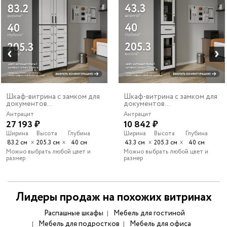
Шкаф-витрина с замком для
Шкаф-витрина с замком для
документов...
документов...
Антрацит
Антрацит
27 193 ₽
10 842 ₽
Ширина
Высота
Глубина
Ширина
Высота
Глубина
х
х
х
х
83.2 см
205.3 см
40 см
43.3 см
205.3 см
40 см
Можно выбрать любой цвет и
Можно выбрать любой цвет и
размер
размер
Лидеры продаж на похожих витринах
Распашные шкафы
Мебель для гостиной
Мебель для подростков
Мебель для офиса