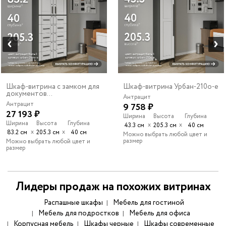
Шкаф-витрина с замком для
Шкаф-витрина Урбан-210o-e
документов...
Антрацит
Антрацит
9 758 ₽
27 193 ₽
Ширина
Высота
Глубина
Ширина
Высота
Глубина
х
х
43.3 см
205.3 см
40 см
х
х
83.2 см
205.3 см
40 см
Можно выбрать любой цвет и
размер
Можно выбрать любой цвет и
размер
Лидеры продаж на похожих витринах
Распашные шкафы
Мебель для гостиной
Мебель для подростков
Мебель для офиса
Корпусная мебель
Шкафы черные
Шкафы современные