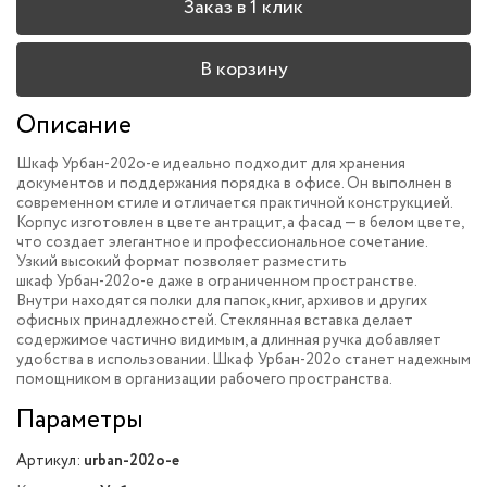
Заказ в 1 клик
В корзину
Описание
Шкаф Урбан-202o-e идеально подходит для хранения
документов и поддержания порядка в офисе. Он выполнен в
современном стиле и отличается практичной конструкцией.
Корпус изготовлен в цвете антрацит, а фасад — в белом цвете,
что создает элегантное и профессиональное сочетание.
Узкий высокий формат позволяет разместить
шкаф Урбан-202o-e даже в ограниченном пространстве.
Внутри находятся полки для папок, книг, архивов и других
офисных принадлежностей. Стеклянная вставка делает
содержимое частично видимым, а длинная ручка добавляет
удобства в использовании. Шкаф Урбан-202o станет надежным
помощником в организации рабочего пространства.
Параметры
Артикул:
urban-202o-e