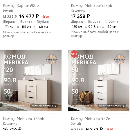
Комод Карло-900e
Комод Mebikea-953bb
Белый
Кашемир
14 477 ₽
17 358 ₽
-5%
15 239 ₽
Ширина
Высота
Глубина
Ширина
Высота
Глубина
х
х
х
х
120 см
90.8 см
50 см
73 см
115 см
40 см
Можно выбрать любой цвет и
Можно выбрать любой цвет и
размер
размер
Комод Mebikea-955bb
Комод Mebikea-952e
Кашемир
Белый
16 714 ₽
9 273 ₽