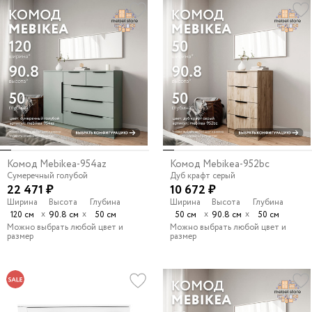
Комод Mebikea-954az
Комод Mebikea-952bc
Сумеречный голубой
Дуб крафт серый
22 471 ₽
10 672 ₽
Ширина
Высота
Глубина
Ширина
Высота
Глубина
х
х
х
х
120 см
90.8 см
50 см
50 см
90.8 см
50 см
Можно выбрать любой цвет и
Можно выбрать любой цвет и
размер
размер