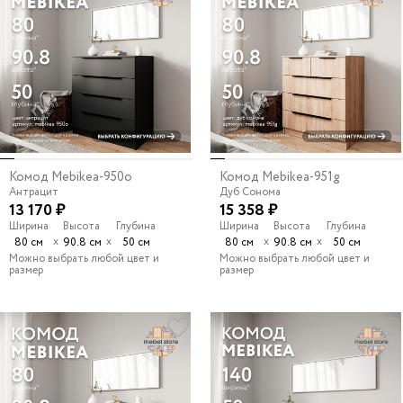
Комод Mebikea-950o
Комод Mebikea-951g
Антрацит
Дуб Сонома
13 170 ₽
15 358 ₽
Ширина
Высота
Глубина
Ширина
Высота
Глубина
х
х
х
х
80 см
90.8 см
50 см
80 см
90.8 см
50 см
Можно выбрать любой цвет и
Можно выбрать любой цвет и
размер
размер