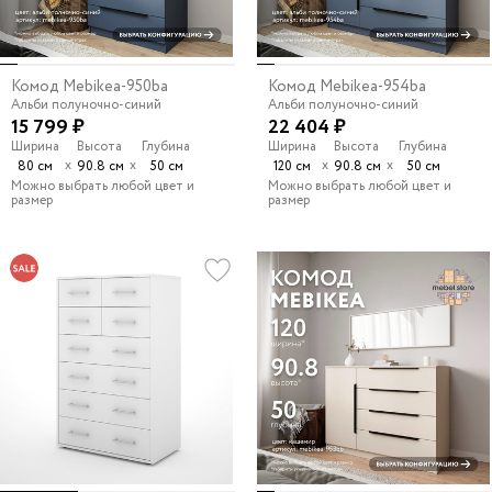
Комод Mebikea-950ba
Комод Mebikea-954ba
Альби полуночно-синий
Альби полуночно-синий
15 799 ₽
22 404 ₽
Ширина
Высота
Глубина
Ширина
Высота
Глубина
х
х
х
х
80 см
90.8 см
50 см
120 см
90.8 см
50 см
Можно выбрать любой цвет и
Можно выбрать любой цвет и
размер
размер