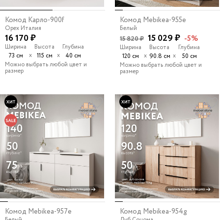
Комод Карло-900f
Комод Mebikea-955e
Орех Италия
Белый
16 170 ₽
15 029 ₽
-5%
15 820 ₽
Ширина
Высота
Глубина
Ширина
Высота
Глубина
х
х
73 см
115 см
40 см
х
х
120 см
90.8 см
50 см
Можно выбрать любой цвет и
Можно выбрать любой цвет и
размер
размер
Комод Mebikea-957e
Комод Mebikea-954g
Белый
Дуб Сонома