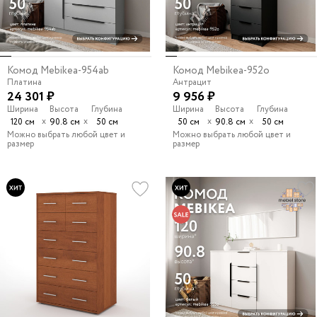
Комод Mebikea-954ab
Комод Mebikea-952o
Платина
Антрацит
24 301 ₽
9 956 ₽
Ширина
Высота
Глубина
Ширина
Высота
Глубина
х
х
х
х
120 см
90.8 см
50 см
50 см
90.8 см
50 см
Можно выбрать любой цвет и
Можно выбрать любой цвет и
размер
размер