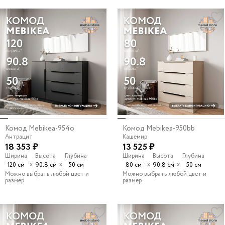
Комод Mebikea-954o
Комод Mebikea-950bb
Антрацит
Кашемир
18 353 ₽
13 525 ₽
Ширина
Высота
Глубина
Ширина
Высота
Глубина
х
х
х
х
120 см
90.8 см
50 см
80 см
90.8 см
50 см
Можно выбрать любой цвет и
Можно выбрать любой цвет и
размер
размер