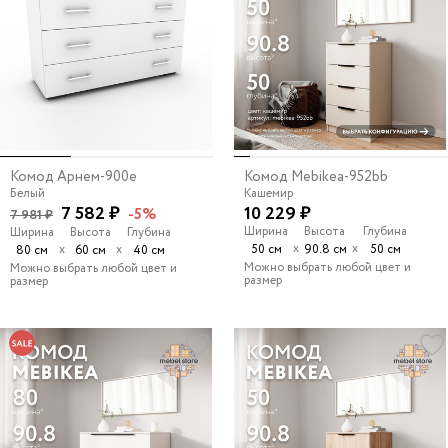
Комод Арнем-900e
Комод Mebikea-952bb
Белый
Кашемир
7 582 ₽
10 229 ₽
-5%
7 981 ₽
Ширина
Высота
Глубина
Ширина
Высота
Глубина
х
х
х
х
50 см
90.8 см
50 см
80 см
60 см
40 см
Можно выбрать любой цвет и
Можно выбрать любой цвет и
размер
размер