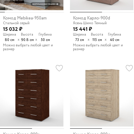
Комод Mebikea-950am
Комод Карло-900d
Стальной серый
Ясень Шимо Темный
15 032 ₽
15 441 ₽
Ширина
Высота
Глубина
Ширина
Высота
Глубина
х
х
х
х
80 см
90.8 см
50 см
73 см
115 см
40 см
Можно выбрать любой цвет и
Можно выбрать любой цвет и
размер
размер