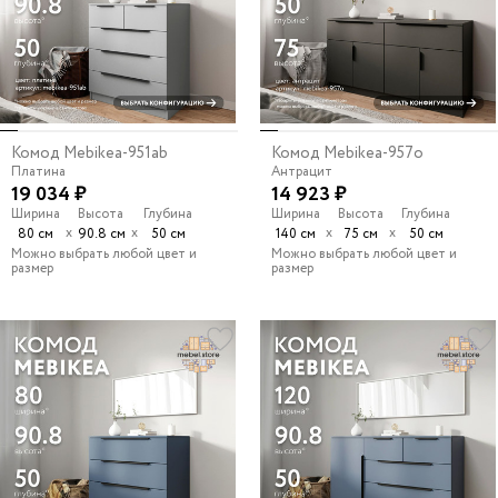
Комод Mebikea-951ab
Комод Mebikea-957o
Платина
Антрацит
19 034 ₽
14 923 ₽
Ширина
Высота
Глубина
Ширина
Высота
Глубина
х
х
х
х
80 см
90.8 см
50 см
140 см
75 см
50 см
Можно выбрать любой цвет и
Можно выбрать любой цвет и
размер
размер