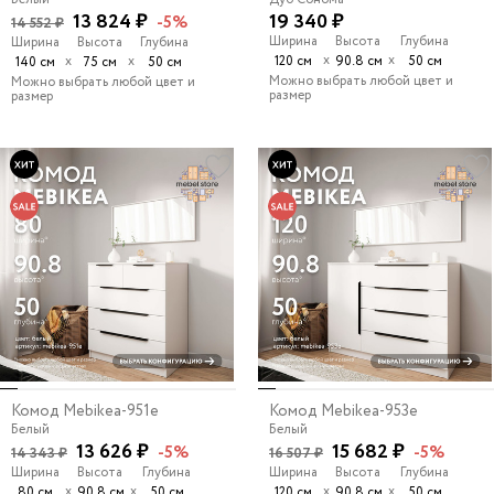
13 824 ₽
19 340 ₽
-5%
14 552 ₽
Ширина
Высота
Глубина
Ширина
Высота
Глубина
х
х
х
х
120 см
90.8 см
50 см
140 см
75 см
50 см
Можно выбрать любой цвет и
Можно выбрать любой цвет и
размер
размер
Комод Mebikea-951e
Комод Mebikea-953e
Белый
Белый
13 626 ₽
15 682 ₽
-5%
-5%
14 343 ₽
16 507 ₽
Ширина
Высота
Глубина
Ширина
Высота
Глубина
х
х
х
х
80 см
90.8 см
50 см
120 см
90.8 см
50 см