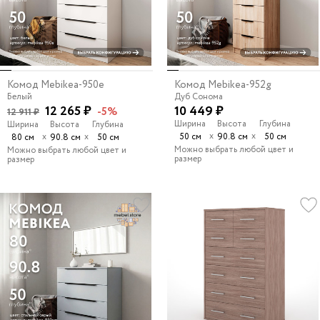
Комод Mebikea-950e
Комод Mebikea-952g
Белый
Дуб Сонома
12 265 ₽
10 449 ₽
-5%
12 911 ₽
Ширина
Высота
Глубина
Ширина
Высота
Глубина
х
х
х
х
50 см
90.8 см
50 см
80 см
90.8 см
50 см
Можно выбрать любой цвет и
Можно выбрать любой цвет и
размер
размер