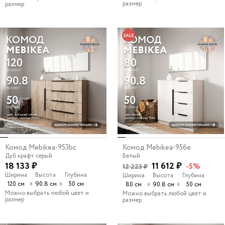
размер
размер
Комод Mebikea-953bc
Комод Mebikea-956e
Дуб крафт серый
Белый
18 133 ₽
11 612 ₽
-5%
12 223 ₽
Ширина
Высота
Глубина
Ширина
Высота
Глубина
х
х
120 см
90.8 см
50 см
х
х
80 см
90.8 см
50 см
Можно выбрать любой цвет и
Можно выбрать любой цвет и
размер
размер