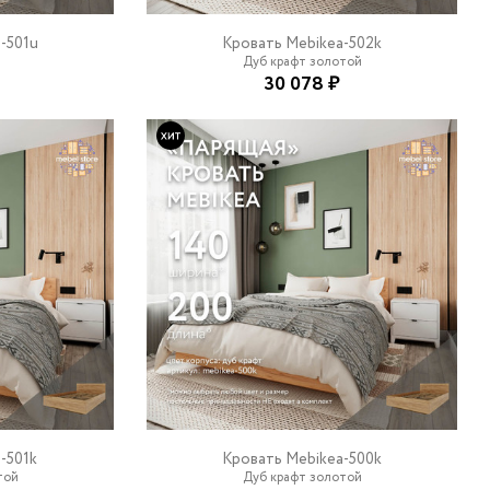
-501u
Кровать Mebikea-502k
Дуб крафт золотой
30 078 ₽
-501k
Кровать Mebikea-500k
той
Дуб крафт золотой