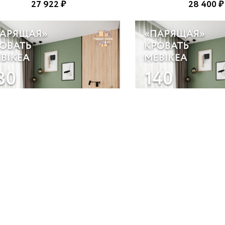
27 922 ₽
28 400 ₽
Кровать Mebikea-502g
Кровать Mebikea
Дуб Сонома
Черный
29 576 ₽
25 450 ₽