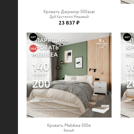
Кровать Джуниор-500asat
Дуб Кастелло Медовый
23 837 ₽
Кровать Mebikea-500e
Белый