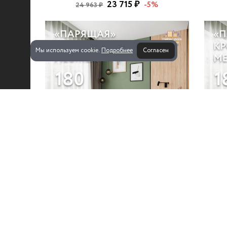
23 715 ₽
-5%
24 963 ₽
Мы используем cookie.
Подробнее
Согласен
Кровать Mebikea-502u
Черный
27 856 ₽