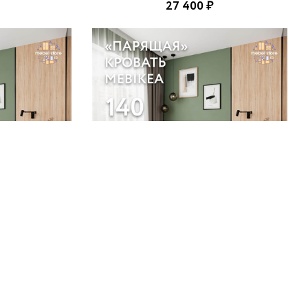
27 400 ₽
-500u
Кровать Mebikea-500g
Дуб Сонома
26 948 ₽