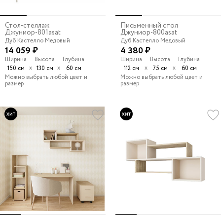
Стол-стеллаж
Письменный стол
Джуниор-801asat
Джуниор-800asat
Дуб Кастелло Медовый
Дуб Кастелло Медовый
14 059 ₽
4 380 ₽
Ширина
Высота
Глубина
Ширина
Высота
Глубина
х
х
х
х
150 см
130 см
60 см
112 см
75 см
60 см
Можно выбрать любой цвет и
Можно выбрать любой цвет и
размер
размер