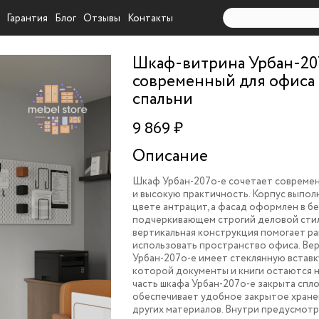
Гарантия
Блог
Отзывы
Контакты
Шкаф-витрина Урбан-20
современный для офиса
спальни
9 869 ₽
Описание
Шкаф Урбан-207o-e сочетает совреме
и высокую практичность. Корпус выпо
цвете антрацит, а фасад оформлен в б
подчеркивающем строгий деловой стил
вертикальная конструкция помогает р
использовать пространство офиса. Вер
Урбан-207o-e имеет стеклянную вставку
которой документы и книги остаются н
часть шкафа Урбан-207o-e закрыта сп
обеспечивает удобное закрытое хране
других материалов. Внутри предусмот