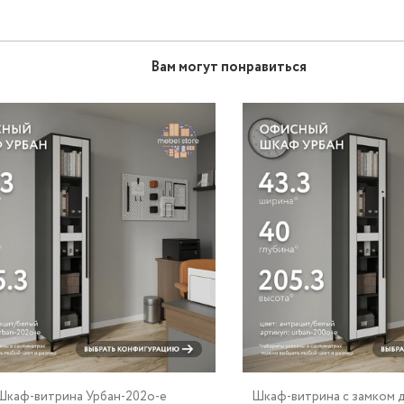
Вам могут понравиться
Шкаф-витрина Урбан-202o-e
Шкаф-витрина с замком д