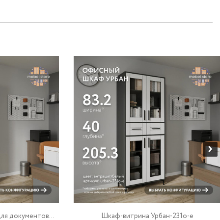
ля документов...
Шкаф-витрина Урбан-231o-e