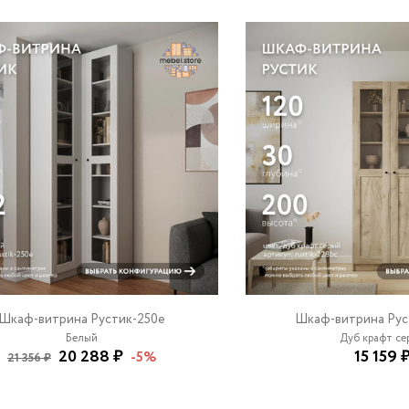
Шкаф-витрина Рустик-250e
Шкаф-витрина Рус
Белый
Дуб крафт сер
20 288 ₽
15 159 
-5%
21 356 ₽