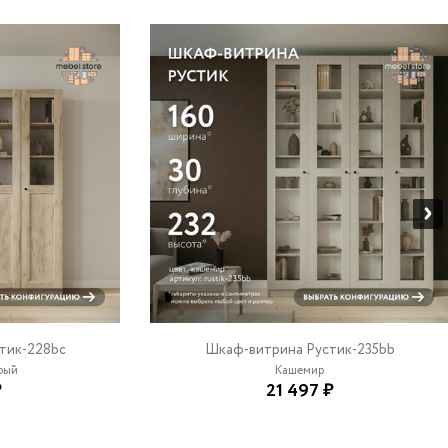
тик-228bc
Шкаф-витрина Рустик-235bb
ый
Кашемир
₽
21 497 ₽