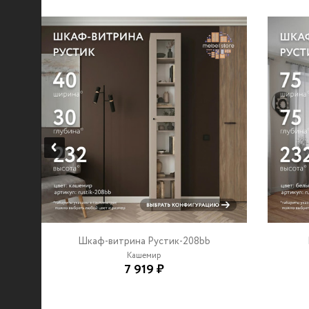
Шкаф-витрина Рустик-208bb
Кашемир
7 919 ₽