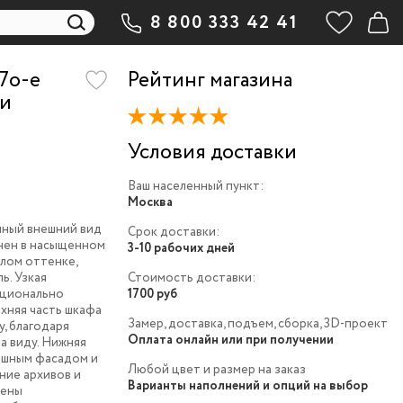
8 800 333 42 41
7o-e
Рейтинг магазина
 и
Условия доставки
Ваш населенный пункт:
Москва
нный внешний вид
Срок доставки:
лнен в насыщенном
3-10 рабочих дней
елом оттенке,
ь. Узкая
Стоимость доставки:
ационально
1700 руб
хняя часть шкафа
Замер, доставка, подъем, сборка, 3D-проект
, благодаря
Оплата онлайн или при получении
а виду. Нижняя
лошным фасадом и
Любой цвет и размер на заказ
ние архивов и
Варианты наполнений и опций на выбор
рены