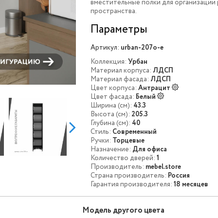
вместительные полки для организации
пространства.
Параметры
Артикул:
urban-207o-e
Коллекция:
Урбан
Материал корпуса:
ЛДСП
Материал фасада:
ЛДСП
Цвет корпуса:
Антрацит
Цвет фасада:
Белый
Ширина (см):
43.3
Высота (см):
205.3
Глубина (см):
40
Стиль:
Современный
Ручки:
Торцевые
Назначение:
Для офиса
Количество дверей:
1
Производитель:
mebel.store
Страна производитель:
Россия
Гарантия производителя:
18 месяцев
Модель другого цвета