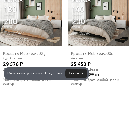
Кровать Mebikea-502g
Кровать Mebikea-500u
Дуб Сонома
Черный
29 576 ₽
25 450 ₽
Ширина
Длина
Ширина
Длина
Мы используем cookie.
Подробнее
Согласен
х
х
180 см
200 см
140 см
200 см
Можно выбрать любой цвет и
Можно выбрать любой цвет и
размер
размер