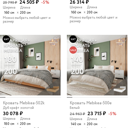
24 505 ₽
26 314 ₽
-5%
25 795 ₽
Ширина
Длина
Ширина
Длина
х
х
160 см
200 см
160 см
200 см
Можно выбрать любой цвет и
Можно выбрать любой цвет и
размер
размер
Кровать Mebikea-502k
Кровать Mebikea-500e
Дуб крафт золотой
Белый
30 078 ₽
23 715 ₽
-5%
24 963 ₽
Ширина
Длина
Ширина
Длина
х
180 см
200 см
х
140 см
200 см