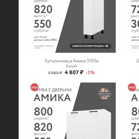
Бутылочница Амика-5100e
Ш
Белый
4 807 ₽
-5%
5 060 ₽