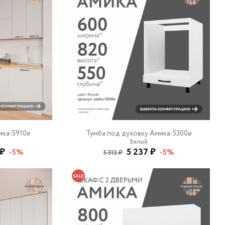
ика-5910e
Тумба под духовку Амика-5300e
Белый
 ₽
5 237 ₽
-5%
-5%
5 513 ₽