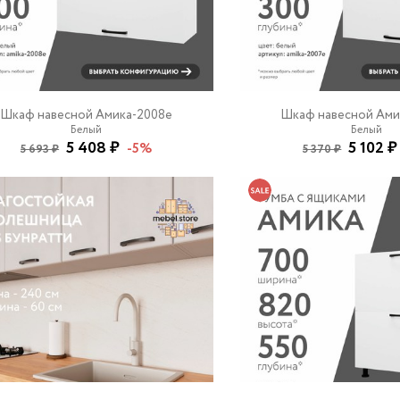
Шкаф навесной Амика-2008e
Шкаф навесной Ами
Белый
Белый
5 408 ₽
5 102 ₽
-5%
5 693 ₽
5 370 ₽