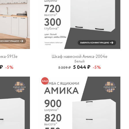
ика-5913e
Шкаф навесной Амика-2004e
Белый
 ₽
5 044 ₽
-5%
-5%
5 309 ₽