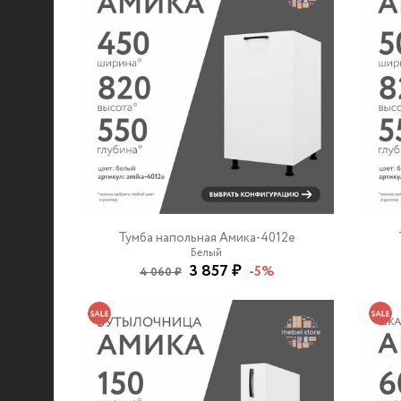
Тумба напольная Амика-4012e
Белый
3 857 ₽
-5%
4 060 ₽