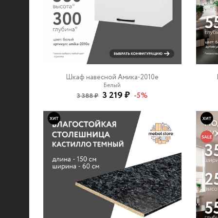
Шкаф навесной Амика-2010e
Белый
3 219 ₽
-5%
3 388 ₽
© 2021-2026 mebel.store