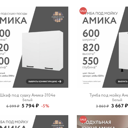
Шкаф под сушку Амика-3104e
Тумба под мойку Ам
Белый
Белый
5 794 ₽
3 667 
-5%
6 099 ₽
3 860 ₽