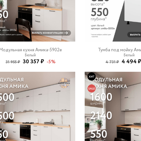
Модульная кухня Амика-5902e
Тумба под мойку Ам
Белый
Белый
30 357 ₽
4 494 
-5%
31 955 ₽
4 731 ₽