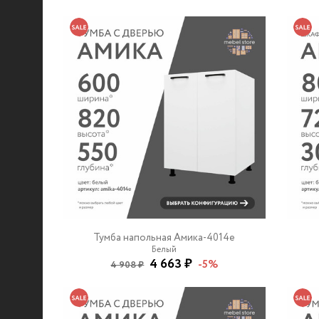
Тумба напольная Амика-4014e
Белый
4 663 ₽
-5%
4 908 ₽