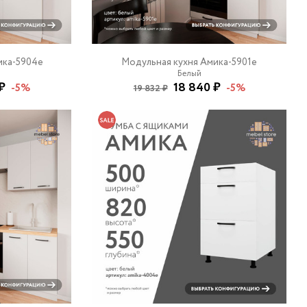
ика-5904e
Модульная кухня Амика-5901e
Белый
₽
18 840 ₽
-5%
-5%
19 832 ₽