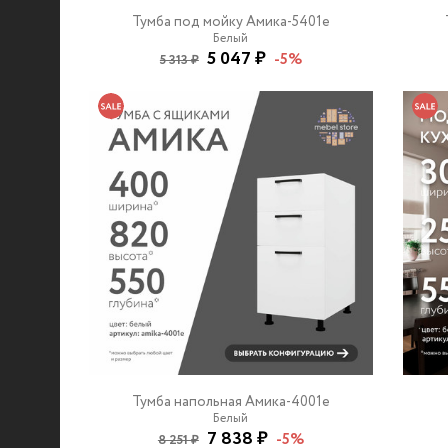
Тумба под мойку Амика-5401e
Белый
5 047 ₽
-5%
5 313 ₽
Тумба напольная Амика-4001e
Белый
7 838 ₽
-5%
8 251 ₽