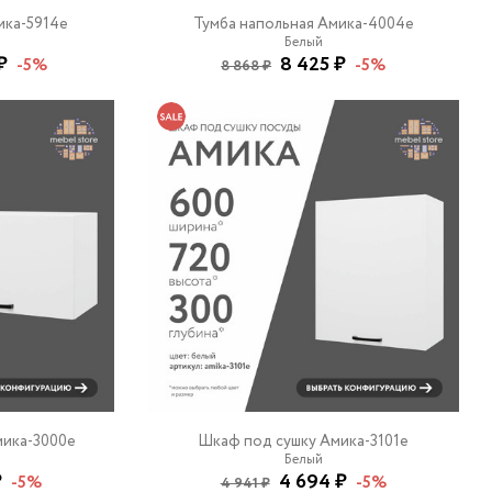
ика-5914e
Тумба напольная Амика-4004e
Белый
₽
8 425 ₽
-5%
-5%
8 868 ₽
мика-3000e
Шкаф под сушку Амика-3101e
Белый
₽
4 694 ₽
-5%
-5%
4 941 ₽