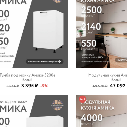
Тумба под мойку Амика-5200e
Модульная кухня Ам
Белый
Белый
3 395 ₽
47 092
-5%
3 574 ₽
49 570 ₽