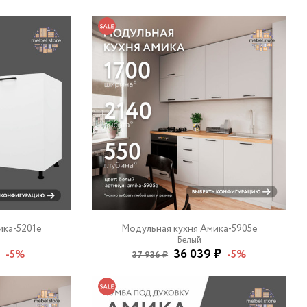
ика-5201e
Модульная кухня Амика-5905e
Белый
₽
36 039 ₽
-5%
-5%
37 936 ₽