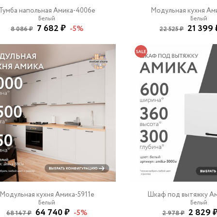
Тумба напольная Амика-4006e
Модульная кухня Ам
Белый
Белый
7 682 ₽
21 399 
-5%
8 086 ₽
22 525 ₽
Модульная кухня Амика-5911e
Шкаф под вытяжку А
Белый
Белый
64 740 ₽
2 829 
-5%
68 147 ₽
2 978 ₽