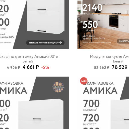
каф под вытяжку Амика-3001e
Модульная кухня Ам
Белый
Белый
4 661 ₽
78 529
-5%
4 906 ₽
82 662 ₽