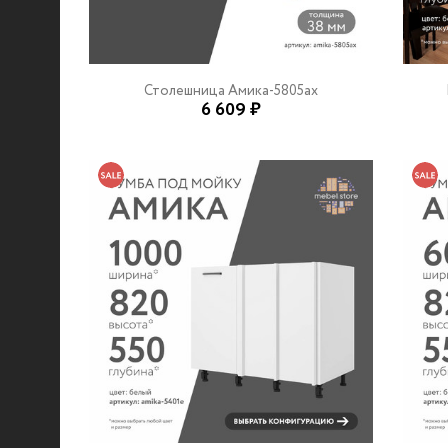
Столешница Амика-5805ax
6 609 ₽