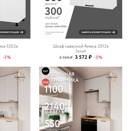
ика-5202e
Шкаф навесной Амика-2012e
Белый
₽
3 572 ₽
-5%
-5%
3 760 ₽