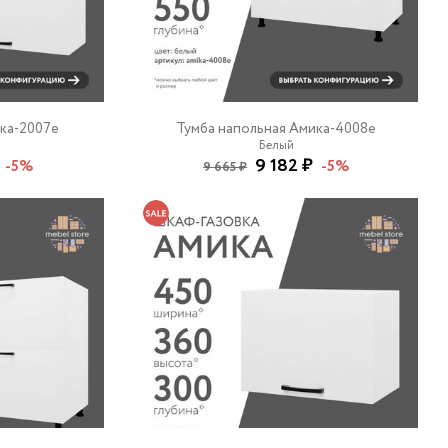
ка-2007e
Тумба напольная Амика-4008e
Белый
9 182 ₽
-5%
-5%
9 665 ₽