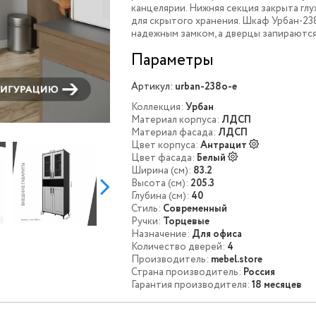
канцелярии. Нижняя секция закрыта гл
для скрытого хранения. Шкаф Урбан-2
надежным замком, а дверцы запираются
Параметры
Артикул:
urban-238o-e
Коллекция:
Урбан
Материал корпуса:
ЛДСП
Материал фасада:
ЛДСП
Цвет корпуса:
Антрацит
Цвет фасада:
Белый
Ширина (см):
83.2
Высота (см):
205.3
Глубина (см):
40
Стиль:
Современный
Ручки:
Торцевые
Назначение:
Для офиса
Количество дверей:
4
Производитель:
mebel.store
Страна производитель:
Россия
Гарантия производителя:
18 месяцев