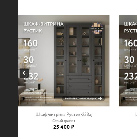
Шкаф-витрина Рустик-238aj
Серый графит
25 400 ₽