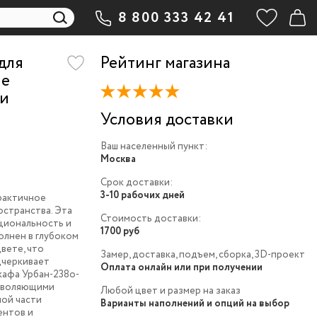
8 800 333 42 41
для
Рейтинг магазина
-e
 и
Условия доставки
Ваш населенный пункт:
Москва
Срок доставки:
3-10 рабочих дней
рактичное
остранства. Эта
Стоимость доставки:
циональность и
1700 руб
олнен в глубоком
цвете, что
Замер, доставка, подъем, сборка, 3D-проект
дчеркивает
Оплата онлайн или при получении
кафа Урбан-238o-
озволяющими
Любой цвет и размер на заказ
ной части
Варианты наполнений и опций на выбор
ентов и