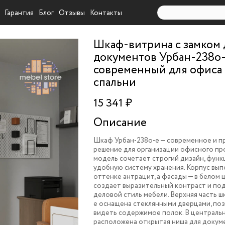
Гарантия
Блог
Отзывы
Контакты
Шкаф-витрина с замком 
документов Урбан-238o
современный для офиса
спальни
15 341 ₽
Описание
Шкаф Урбан-238o-e — современное и п
решение для организации офисного пр
модель сочетает строгий дизайн, функ
удобную систему хранения. Корпус вып
оттенке антрацит, а фасады — в белом 
создает выразительный контраст и по
деловой стиль мебели. Верхняя часть ш
e оснащена стеклянными дверцами, п
видеть содержимое полок. В централь
расположена открытая ниша для докум