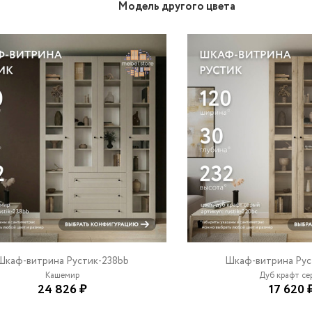
Модель другого цвета
Шкаф-витрина Рустик-238bb
Шкаф-витрина Рус
Кашемир
Дуб крафт сер
24 826 ₽
17 620 