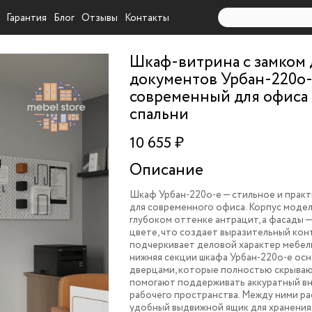
Гарантия
Блог
Отзывы
Контакты
Шкаф-витрина с замком 
документов Урбан-220o
современный для офиса
спальни
10 655 ₽
Описание
Шкаф Урбан-220o-e — стильное и прак
для современного офиса. Корпус модел
глубоком оттенке антрацит, а фасады —
цвете, что создает выразительный кон
подчеркивает деловой характер мебели
нижняя секции шкафа Урбан-220o-e ос
дверцами, которые полностью скрыва
помогают поддерживать аккуратный в
рабочего пространства. Между ними р
удобный выдвижной ящик для хранения