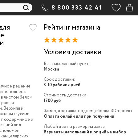
8 800 333 42 41
для
Рейтинг магазина
-e
 и
Условия доставки
Ваш населенный пункт:
Москва
Срок доставки:
3-10 рабочих дней
тичное решение
и выполнен в
Стоимость доставки:
 в чистом белом
1700 руб
траст и
. Верхняя и
Замер, доставка, подъем, сборка, 3D-проект
нащены глухими
Оплата онлайн или при получении
ют содержимое и
нешний вид
Любой цвет и размер на заказ
асположен
Варианты наполнений и опций на выбор
 канцелярских