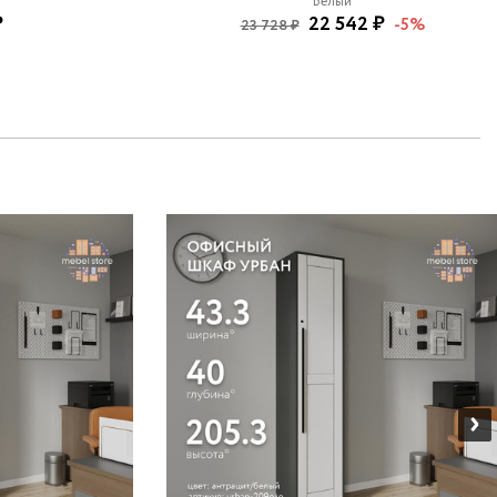
Белый
₽
22 542 ₽
-5%
23 728 ₽