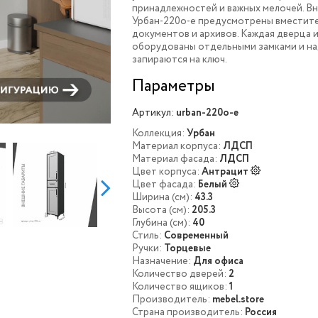
принадлежностей и важных мелочей. В
Урбан-220o-e предусмотрены вместите
документов и архивов. Каждая дверца 
оборудованы отдельными замками и н
запираются на ключ.
Параметры
Артикул:
urban-220o-e
Коллекция:
Урбан
Материал корпуса:
ЛДСП
Материал фасада:
ЛДСП
Цвет корпуса:
Антрацит
Цвет фасада:
Белый
Ширина (см):
43.3
Высота (см):
205.3
Глубина (см):
40
Стиль:
Современный
Ручки:
Торцевые
Назначение:
Для офиса
Количество дверей:
2
Количество ящиков:
1
Производитель:
mebel.store
Страна производитель:
Россия