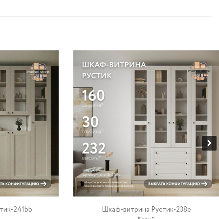
тик-241bb
Шкаф-витрина Рустик-238e