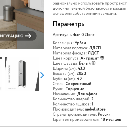
рационально использовать пространст
дополнительной безопасности каждая 
оснащены собственными замками.
Параметры
Артикул:
urban-221o-e
Коллекция:
Урбан
Материал корпуса:
ЛДСП
Материал фасада:
ЛДСП
Цвет корпуса:
Антрацит
Цвет фасада:
Белый
Ширина (см):
43.3
Высота (см):
205.3
Глубина (см):
40
Стиль:
Современный
Ручки:
Торцевые
Назначение:
Для офиса
Количество дверей:
2
Количество ящиков:
1
Производитель:
mebel.store
Страна производитель:
Россия
Гарантия производителя:
18 месяцев