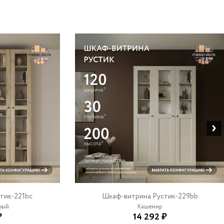
тик-221bc
Шкаф-витрина Рустик-229bb
ый
Кашемир
₽
14 292 ₽