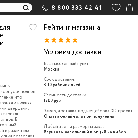
8 800 333 42 41
для
Рейтинг магазина
e
 и
Условия доставки
Ваш населенный пункт:
Москва
Срок доставки:
3-10 рабочих дней
льным
 корпус выполнен
Стоимость доставки:
ттенке, что
1700 руб
ерхняя и нижняя
хими дверцами,
Замер, доставка, подъем, сборка, 3D-проект
материалы
Оплата онлайн или при получении
лядов. В
ительный
Любой цвет и размер на заказ
ей и различных
Варианты наполнений и опций на выбор
трукция позволяет