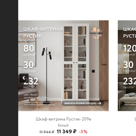
Шкаф-витрина Рустик-209e
Белый
11 349 ₽
-5%
11 946 ₽