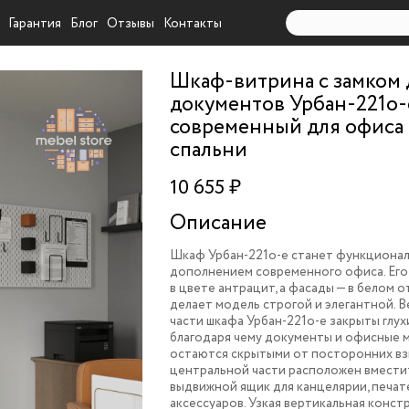
Гарантия
Блог
Отзывы
Контакты
Шкаф-витрина с замком 
документов Урбан-221o-
современный для офиса
спальни
10 655 ₽
Описание
Шкаф Урбан-221o-e станет функциона
дополнением современного офиса. Его
в цвете антрацит, а фасады — в белом о
делает модель строгой и элегантной. В
части шкафа Урбан-221o-e закрыты глу
благодаря чему документы и офисные 
остаются скрытыми от посторонних взг
центральной части расположен вмест
выдвижной ящик для канцелярии, печат
аксессуаров. Узкая вертикальная конс