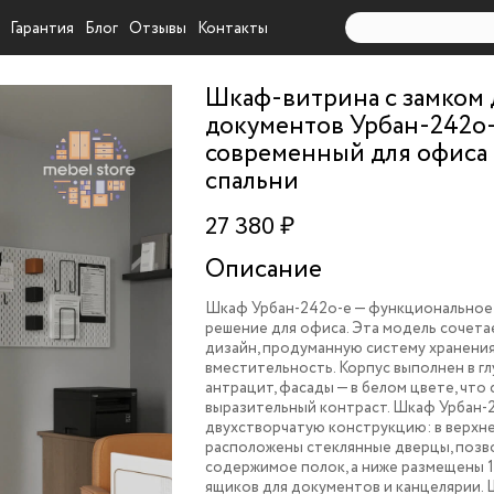
Гарантия
Блог
Отзывы
Контакты
Шкаф-витрина с замком 
документов Урбан-242o
современный для офиса
спальни
27 380 ₽
Описание
Шкаф Урбан-242o-e — функциональное
решение для офиса. Эта модель сочета
дизайн, продуманную систему хранени
вместительность. Корпус выполнен в г
антрацит, фасады — в белом цвете, что
выразительный контраст. Шкаф Урбан-
двухстворчатую конструкцию: в верхне
расположены стеклянные дверцы, поз
содержимое полок, а ниже размещены 
ящиков для документов и канцелярии.