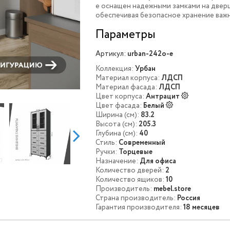
e оснащен надежными замками на дверц
обеспечивая безопасное хранение важ
Параметры
Артикул:
urban-242o-e
Коллекция:
Урбан
Материал корпуса:
ЛДСП
Материал фасада:
ЛДСП
Цвет корпуса:
Антрацит
Цвет фасада:
Белый
Ширина (см):
83.2
Высота (см):
205.3
Глубина (см):
40
Стиль:
Современный
Ручки:
Торцевые
Назначение:
Для офиса
Количество дверей:
2
Количество ящиков:
10
Производитель:
mebel.store
Страна производитель:
Россия
Гарантия производителя:
18 месяцев