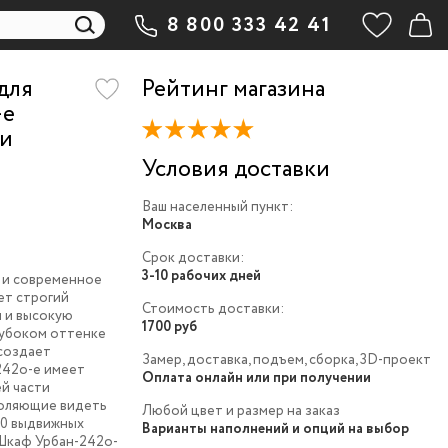
8 800 333 42 41
для
Рейтинг магазина
-e
 и
Условия доставки
Ваш населенный пункт:
Москва
Срок доставки:
3-10 рабочих дней
 и современное
ет строгий
Стоимость доставки:
я и высокую
1700 руб
лубоком оттенке
 создает
Замер, доставка, подъем, сборка, 3D-проект
242o-e имеет
Оплата онлайн или при получении
й части
воляющие видеть
Любой цвет и размер на заказ
10 выдвижных
Варианты наполнений и опций на выбор
 Шкаф Урбан-242o-