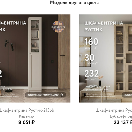
Модель другого цвета
Шкаф-витрина Рустик-215bb
Шкаф-витрина Рус
Кашемир
Дуб крафт сер
8 051 ₽
23 137 