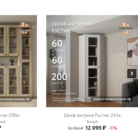
тик-236bc
Шкаф-витрина Рустик-242e
ый
Белый
₽
12 095 ₽
-5%
12 732 ₽