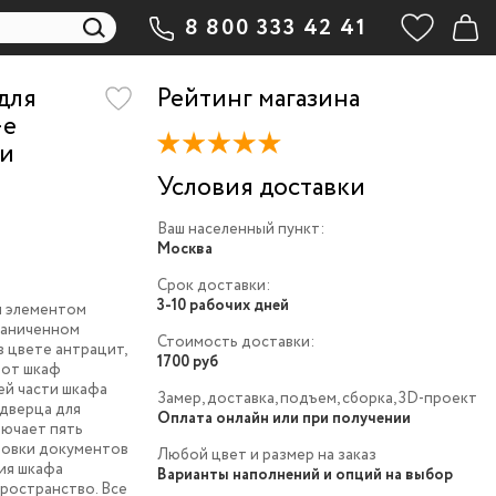
8 800 333 42 41
для
Рейтинг магазина
-e
 и
Условия доставки
Ваш населенный пункт:
Москва
Срок доставки:
3-10 рабочих дней
м элементом
раниченном
Стоимость доставки:
в цвете антрацит,
1700 руб
тот шкаф
ей части шкафа
Замер, доставка, подъем, сборка, 3D-проект
 дверца для
Оплата онлайн или при получении
лючает пять
ровки документов
Любой цвет и размер на заказ
ция шкафа
Варианты наполнений и опций на выбор
ространство. Все