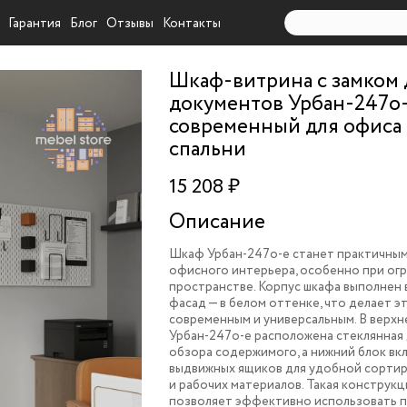
Гарантия
Блог
Отзывы
Контакты
Шкаф-витрина с замком 
документов Урбан-247o
современный для офиса
спальни
15 208 ₽
Описание
Шкаф Урбан-247o-e станет практичны
офисного интерьера, особенно при ог
пространстве. Корпус шкафа выполнен 
фасад — в белом оттенке, что делает э
современным и универсальным. В верхн
Урбан-247o-e расположена стеклянная
обзора содержимого, а нижний блок вк
выдвижных ящиков для удобной сорти
и рабочих материалов. Такая конструк
позволяет эффективно использовать п