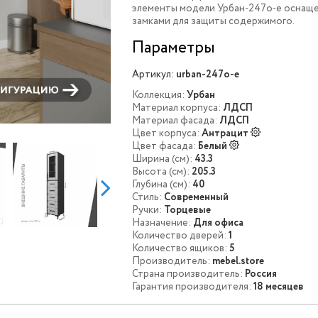
элементы модели Урбан-247o-e оснащ
замками для защиты содержимого.
Параметры
Артикул:
urban-247o-e
Коллекция:
Урбан
Материал корпуса:
ЛДСП
Материал фасада:
ЛДСП
Цвет корпуса:
Антрацит
Цвет фасада:
Белый
Ширина (см):
43.3
Высота (см):
205.3
Глубина (см):
40
Стиль:
Современный
Ручки:
Торцевые
Назначение:
Для офиса
Количество дверей:
1
Количество ящиков:
5
Производитель:
mebel.store
Страна производитель:
Россия
Гарантия производителя:
18 месяцев