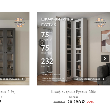
тик-219aj
Шкаф-витрина Рустик-250e
ит
Белый
₽
20 288 ₽
-5%
21 356 ₽