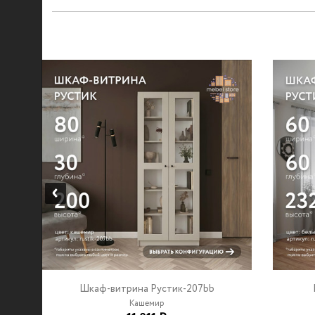
Шкаф-витрина Рустик-207bb
Кашемир