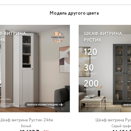
Модель другого цвета
Шкаф-витрина Рустик-246e
Шкаф-витрина Рус
Белый
Серый граф