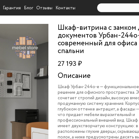
Гарантия
Блог
Отзывы
Контакты
Шкаф-витрина с замком 
документов Урбан-244o
современный для офиса
спальни
27 193 ₽
Описание
Шкаф Урбан-244o-e — функциональное
решение для офисного пространства. 
сочетает строгий дизайн, высокую вме
продуманную систему хранения. Корпус
глубоком оттенке антрацит, а фасады —
что придает мебели выразительный и
профессиональный внешний вид. Шкаф
имеет двухстворчатую конструкцию: в 
расположены глухие дверцы, скрываю
полок, а ниже предусмотрены десять 