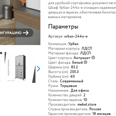
для удобной сортировки документов и
Шкаф Урбан-244o-e оснащен надежным
дверцах и ящиках, обеспечивая безопа
важных материалов.
Параметры
Артикул:
urban-244o-e
Коллекция:
Урбан
Материал корпуса:
ЛДСП
Материал фасада:
ЛДСП
Цвет корпуса:
Антрацит
Цвет фасада:
Белый
Ширина (см):
83.2
Высота (см):
205.3
Глубина (см):
40
Стиль:
Современный
Ручки:
Торцевые
Назначение:
Для офиса
Количество дверей:
2
Количество ящиков:
10
Производитель:
mebel.store
Страна производитель:
Россия
Гарантия производителя:
18 месяцев