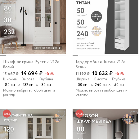
Шкаф-витрина Рустик-212e
Гардеробная Титан-217e
Белый
Белый
14 694 ₽
10 632 ₽
-5%
-5%
15 467 ₽
11 192 ₽
Ширина
Высота
Глубина
Ширина
Высота
Глубина
х
х
х
х
80 см
232 см
30 см
50 см
240 см
50 см
Можно выбрать любой цвет и
Можно выбрать любой цвет и
размер
размер