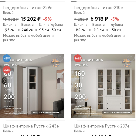
Гардеробная Титан-229e
Гардеробная Титан-210e
Белый
Белый
15 202 ₽
6 918 ₽
-5%
-5%
16 002 ₽
7 282 ₽
Ширина
Высота
Длина
Глубина
Ширина
Высота
Глубина
х
х
х
х
95 см
240 см
95 см
50 см
80 см
210 см
50 см
Можно выбрать любой цвет и
Можно выбрать любой цвет и
размер
размер
Шкаф-витрина Рустик-243e
Шкаф-витрина Рустик-237e
Белый
Белый