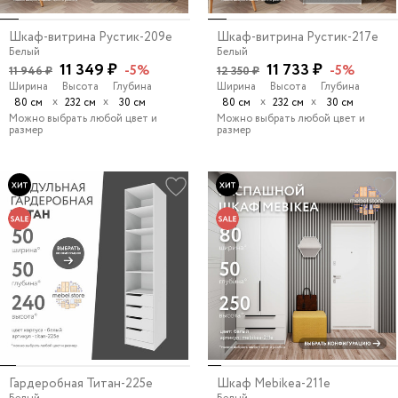
Шкаф-витрина Рустик-209e
Шкаф-витрина Рустик-217e
Белый
Белый
11 349 ₽
11 733 ₽
-5%
-5%
11 946 ₽
12 350 ₽
Ширина
Высота
Глубина
Ширина
Высота
Глубина
х
х
х
х
80 см
232 см
30 см
80 см
232 см
30 см
Можно выбрать любой цвет и
Можно выбрать любой цвет и
размер
размер
Гардеробная Титан-225e
Шкаф Mebikea-211e