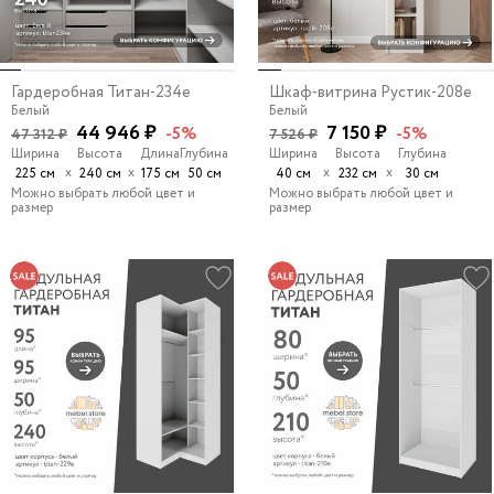
Гардеробная Титан-234e
Шкаф-витрина Рустик-208e
Белый
Белый
44 946 ₽
7 150 ₽
-5%
-5%
47 312 ₽
7 526 ₽
Ширина
Высота
Длина
Глубина
Ширина
Высота
Глубина
х
х
х
х
225 см
240 см
175 см
50 см
40 см
232 см
30 см
Можно выбрать любой цвет и
Можно выбрать любой цвет и
размер
размер