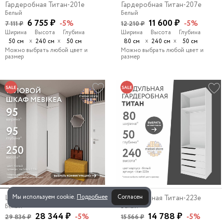
Гардеробная Титан-201e
Гардеробная Титан-207e
Белый
Белый
6 755 ₽
11 600 ₽
-5%
-5%
7 111 ₽
12 210 ₽
Ширина
Высота
Глубина
Ширина
Высота
Глубина
х
х
х
х
50 см
240 см
50 см
80 см
240 см
50 см
Можно выбрать любой цвет и
Можно выбрать любой цвет и
размер
размер
Мы используем cookie.
Подробнее
Согласен
Шкаф Mebikea-233e
Гардеробная Титан-223e
Белый
Белый
28 344 ₽
14 788 ₽
-5%
-5%
29 836 ₽
15 566 ₽