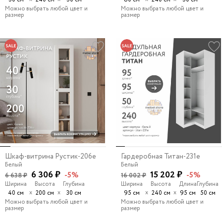
Можно выбрать любой цвет и
Можно выбрать любой цвет и
размер
размер
Шкаф-витрина Рустик-206e
Гардеробная Титан-231e
Белый
Белый
6 306 ₽
15 202 ₽
-5%
-5%
6 638 ₽
16 002 ₽
Ширина
Высота
Глубина
Ширина
Высота
Длина
Глубина
х
х
х
х
40 см
200 см
30 см
95 см
240 см
95 см
50 см
Можно выбрать любой цвет и
Можно выбрать любой цвет и
размер
размер