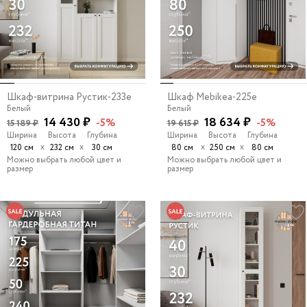
Шкаф-витрина Рустик-233e
Шкаф Mebikea-225e
Белый
Белый
14 430 ₽
18 634 ₽
-5%
-5%
15 189 ₽
19 615 ₽
Ширина
Высота
Глубина
Ширина
Высота
Глубина
х
х
х
х
120 см
232 см
30 см
80 см
250 см
80 см
Можно выбрать любой цвет и
Можно выбрать любой цвет и
размер
размер