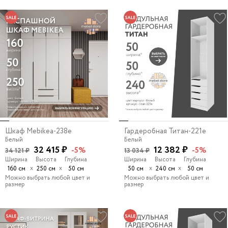
Шкаф Mebikea-238e
Гардеробная Титан-221e
Белый
Белый
32 415 ₽
12 382 ₽
-5%
-5%
34 121 ₽
13 034 ₽
Ширина
Высота
Глубина
Ширина
Высота
Глубина
х
х
х
х
160 см
250 см
50 см
50 см
240 см
50 см
Можно выбрать любой цвет и
Можно выбрать любой цвет и
размер
размер