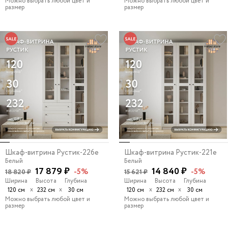
Можно выбрать любой цвет и
Можно выбрать любой цвет и
размер
размер
Шкаф-витрина Рустик-226e
Шкаф-витрина Рустик-221e
Белый
Белый
17 879 ₽
14 840 ₽
-5%
-5%
18 820 ₽
15 621 ₽
Ширина
Высота
Глубина
Ширина
Высота
Глубина
х
х
х
х
120 см
232 см
30 см
120 см
232 см
30 см
Можно выбрать любой цвет и
Можно выбрать любой цвет и
размер
размер