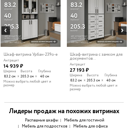
Шкаф-витрина Урбан-239o-e
Шкаф-витрина с замком для
документов...
Антрацит
Антрацит
14 939 ₽
27 193 ₽
Ширина
Высота
Глубина
Ширина
Высота
Глубина
х
х
83.2 см
205.3 см
40 см
х
х
83.2 см
205.3 см
40 см
Можно выбрать любой цвет и
размер
Можно выбрать любой цвет и
размер
Лидеры продаж на похожих витринах
Распашные шкафы
Мебель для гостиной
Мебель для подростков
Мебель для офиса