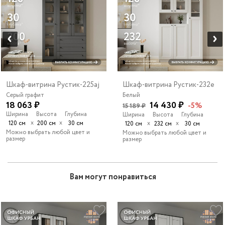
Шкаф-витрина Рустик-225aj
Шкаф-витрина Рустик-232e
Серый графит
Белый
18 063 ₽
14 430 ₽
-5%
15 189 ₽
Ширина
Высота
Глубина
Ширина
Высота
Глубина
х
х
120 см
200 см
30 см
х
х
120 см
232 см
30 см
Можно выбрать любой цвет и
Можно выбрать любой цвет и
размер
размер
Вам могут понравиться