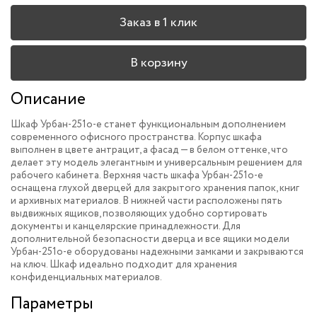
Заказ в 1 клик
В корзину
Описание
Шкаф Урбан-251o-e станет функциональным дополнением
современного офисного пространства. Корпус шкафа
выполнен в цвете антрацит, а фасад — в белом оттенке, что
делает эту модель элегантным и универсальным решением для
рабочего кабинета. Верхняя часть шкафа Урбан-251o-e
оснащена глухой дверцей для закрытого хранения папок, книг
и архивных материалов. В нижней части расположены пять
выдвижных ящиков, позволяющих удобно сортировать
документы и канцелярские принадлежности. Для
дополнительной безопасности дверца и все ящики модели
Урбан-251o-e оборудованы надежными замками и закрываются
на ключ. Шкаф идеально подходит для хранения
конфиденциальных материалов.
Параметры