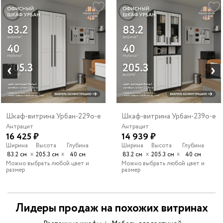
Шкаф-витрина Урбан-229o-e
Шкаф-витрина Урбан-239o-e
Антрацит
Антрацит
16 425 ₽
14 939 ₽
Ширина
Высота
Глубина
Ширина
Высота
Глубина
х
х
х
х
83.2 см
205.3 см
40 см
83.2 см
205.3 см
40 см
Можно выбрать любой цвет и
Можно выбрать любой цвет и
размер
размер
Лидеры продаж на похожих витринах