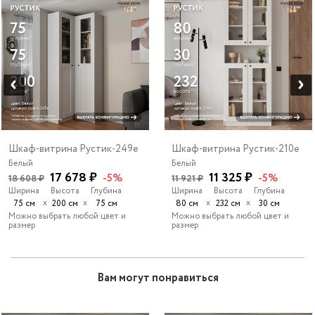
Шкаф-витрина Рустик-249e
Шкаф-витрина Рустик-210e
Белый
Белый
17 678 ₽
11 325 ₽
-5%
-5%
18 608 ₽
11 921 ₽
Ширина
Высота
Глубина
Ширина
Высота
Глубина
х
х
х
х
75 см
200 см
75 см
80 см
232 см
30 см
Можно выбрать любой цвет и
Можно выбрать любой цвет и
размер
размер
Вам могут понравиться