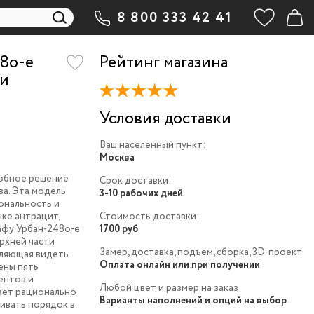
8 800 333 42 41
8o-e
Рейтинг магазина
 и
Условия доставки
Ваш населенный пункт:
Москва
добное решение
Срок доставки:
а. Эта модель
3-10 рабочих дней
ональность и
нке антрацит,
Стоимость доставки:
кафу Урбан-248o-e
1700 руб
ерхней части
Замер, доставка, подъем, сборка, 3D-проект
оляющая видеть
Оплата онлайн или при получении
ены пять
ентов и
Любой цвет и размер на заказ
ает рационально
Варианты наполнений и опций на выбор
ивать порядок в