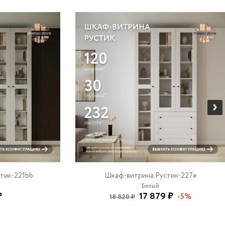
тик-221bb
Шкаф-витрина Рустик-227e
Белый
₽
17 879 ₽
-5%
18 820 ₽