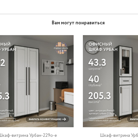
Вам могут понравиться
Шкаф-витрина Урбан-229o-e
Шкаф-витрина Урб