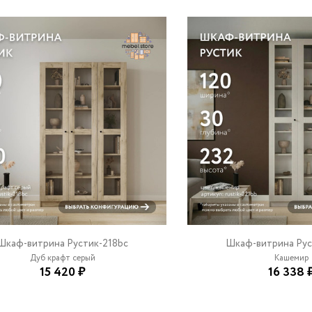
Шкаф-витрина Рустик-218bc
Шкаф-витрина Рус
Дуб крафт серый
Кашемир
15 420 ₽
16 338 