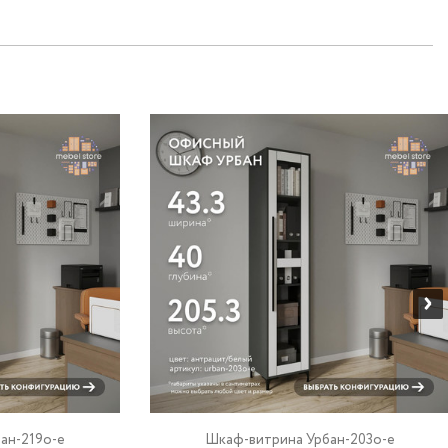
ан-219o-e
Шкаф-витрина Урбан-203o-e