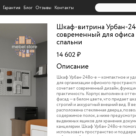
Гарантия
Блог
Отзывы
Контакты
Шкаф-витрина Урбан-24
современный для офиса
спальни
14 602 ₽
Описание
Шкаф Урбан-248o-e — компактное и у
для организации офисного пространств
сочетает современный дизайн, функци
практичность. Корпус выполнен в отте
фасад — в белом цвете, что придает ш
строгий и аккуратный внешний вид. В в
расположена стеклянная дверца, позв
содержимое полок, а ниже предусмотр
выдвижных ящиков для хранения докум
канцелярии. Шкаф Урбан-248o-e помог
использовать пространство и поддерж