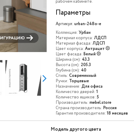
рабочем кабинете.
Параметры
Артикул:
urban-248o-e
Коллекция:
Урбан
Материал корпуса:
ЛДСП
Материал фасада:
ЛДСП
Цвет корпуса:
Антрацит
Цвет фасада:
Белый
Ширина (см):
43.3
Высота (см):
205.3
Глубина (см):
40
Стиль:
Современный
Ручки:
Торцевые
Назначение:
Для офиса
Количество дверей:
1
Количество ящиков:
5
Производитель:
mebel.store
Страна производитель:
Россия
Гарантия производителя:
18 месяцев
Модель другого цвета