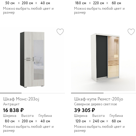
х
х
х
х
50 см
200 см
40 см
180 см
220 см
60 см
Можно выбрать любой цвет и
Можно выбрать любой цвет и
размер
размер
Шкаф Монс-203oj
Шкаф-купе Рюмст-200jo
Антрацит
Северное дерево светлое
16 838 ₽
39 305 ₽
Ширина
Высота
Глубина
Ширина
Высота
Глубина
х
х
х
х
80 см
200 см
40 см
120 см
240 см
60 см
Можно выбрать любой цвет и
Можно выбрать любой цвет и
размер
размер