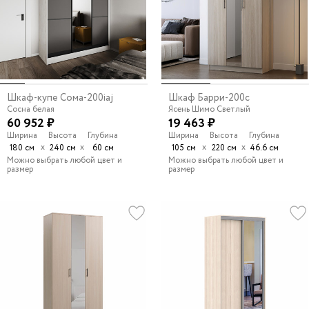
Шкаф-купе Сома-200iaj
Шкаф Барри-200c
Сосна белая
Ясень Шимо Светлый
60 952 ₽
19 463 ₽
Ширина
Высота
Глубина
Ширина
Высота
Глубина
х
х
х
х
180 см
240 см
60 см
105 см
220 см
46.6 см
Можно выбрать любой цвет и
Можно выбрать любой цвет и
размер
размер