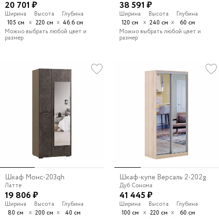
20 701 ₽
38 591 ₽
Ширина
Высота
Глубина
Ширина
Высота
Глубина
х
х
х
х
105 см
220 см
46.6 см
120 см
240 см
60 см
Можно выбрать любой цвет и
Можно выбрать любой цвет и
размер
размер
Шкаф Монс-203qh
Шкаф-купе Версаль 2-202g
Латте
Дуб Сонома
19 806 ₽
41 445 ₽
Ширина
Высота
Глубина
Ширина
Высота
Глубина
х
х
х
х
80 см
200 см
40 см
100 см
220 см
60 см