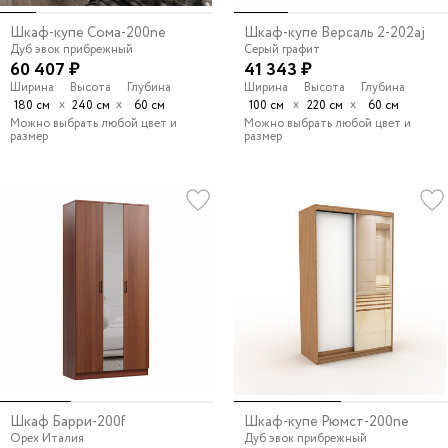
Шкаф-купе Сома-200ne
Шкаф-купе Версаль 2-202aj
Дуб эвок прибрежный
Серый графит
60 407 ₽
41 343 ₽
Ширина
Высота
Глубина
Ширина
Высота
Глубина
х
х
х
х
180 см
240 см
60 см
100 см
220 см
60 см
Можно выбрать любой цвет и
Можно выбрать любой цвет и
размер
размер
Шкаф Барри-200f
Шкаф-купе Рюмст-200ne
Орех Италия
Дуб эвок прибрежный