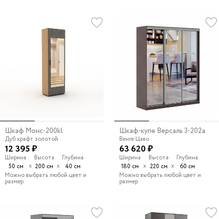
Шкаф Монс-200kl
Шкаф-купе Версаль 3-202a
Дуб крафт золотой
Венге Цаво
12 395 ₽
63 620 ₽
Ширина
Высота
Глубина
Ширина
Высота
Глубина
х
х
х
х
50 см
200 см
40 см
180 см
220 см
60 см
Можно выбрать любой цвет и
Можно выбрать любой цвет и
размер
размер