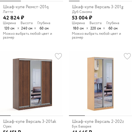
Шкаф-купе Рюмст-201q
Шкаф-купе Версаль 3-201g
Латте
Дуб Сонома
42 824 ₽
53 004 ₽
Ширина
Высота
Глубина
Ширина
Высота
Глубина
х
х
х
х
120 см
240 см
60 см
180 см
220 см
60 см
Можно выбрать любой цвет и
Можно выбрать любой цвет и
размер
размер
Шкаф-купе Версаль 3-201ak
Шкаф-купе Версаль 2-202z
Орех
Бук Бавария