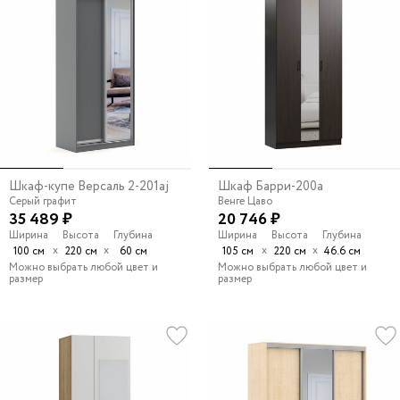
Шкаф-купе Версаль 2-201aj
Шкаф Барри-200a
Серый графит
Венге Цаво
35 489 ₽
20 746 ₽
Ширина
Высота
Глубина
Ширина
Высота
Глубина
х
х
х
х
100 см
220 см
60 см
105 см
220 см
46.6 см
Можно выбрать любой цвет и
Можно выбрать любой цвет и
размер
размер