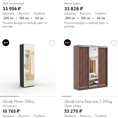
Дуб молочный
Венге Цаво
33 956 ₽
33 828 ₽
Ширина
Высота
Глубина
Ширина
Высота
Глубина
х
х
х
х
200 см
190 см
40 см
200 см
190 см
40 см
Можно выбрать любой цвет и
Можно выбрать любой цвет и
размер
размер
Шкаф Монс-200oj
Шкаф-купе Версаль 3-201ag
Антрацит
Орех опера
10 765 ₽
53 270 ₽
Ширина
Высота
Глубина
Ширина
Высота
Глубина