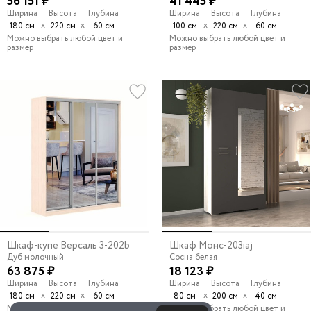
56 151 ₽
41 445 ₽
Ширина
Высота
Глубина
Ширина
Высота
Глубина
х
х
х
х
180 см
220 см
60 см
100 см
220 см
60 см
Можно выбрать любой цвет и
Можно выбрать любой цвет и
размер
размер
Шкаф-купе Версаль 3-202b
Шкаф Монс-203iaj
Дуб молочный
Сосна белая
63 875 ₽
18 123 ₽
Ширина
Высота
Глубина
Ширина
Высота
Глубина
х
х
х
х
180 см
220 см
60 см
80 см
200 см
40 см
Можно выбрать любой цвет и
Можно выбрать любой цвет и