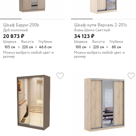
Шкаф Барри-200b
Шкаф-купе Версаль 2-201c
Дуб молочный
Ясень Шимо Светлый
20 873 ₽
34 123 ₽
Ширина
Высота
Глубина
Ширина
Высота
Глубина
х
х
х
х
105 см
220 см
46.6 см
100 см
220 см
60 см
Можно выбрать любой цвет и
Можно выбрать любой цвет и
размер
размер