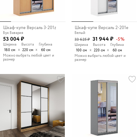
Шкаф-купе Версаль 3-201z
Шкаф-купе Версаль 2-201e
Бук Бавария
Белый
53 004 ₽
31 944 ₽
-5%
33 625 ₽
Ширина
Высота
Глубина
Ширина
Высота
Глубина
х
х
180 см
220 см
60 см
х
х
100 см
220 см
60 см
Можно выбрать любой цвет и
Можно выбрать любой цвет и
размер
размер