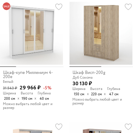
Шкаф-купе Миллениум 4-
Шкаф Висп-200g
200e
Дуб Сонома
Белый
30 130 ₽
29 966 ₽
-5%
31 543 ₽
Ширина
Высота
Глубина
Ширина
Высота
Глубина
х
х
150 см
220 см
47 см
х
х
200 см
190 см
40 см
Можно выбрать любой цвет и
размер
Можно выбрать любой цвет и
размер