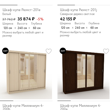
Шкаф-купе Рюмст-201e
Шкаф-купе Рюмст-201j
Белый
Северное дерево светлое
35 874 ₽
42 155 ₽
-5%
37 762 ₽
Ширина
Высота
Глубина
Ширина
Высота
Глубина
х
х
х
х
120 см
240 см
60 см
120 см
240 см
60 см
Можно выбрать любой цвет и
Можно выбрать любой цвет и
размер
размер
Шкаф-купе Миллениум 4-
Шкаф-купе Миллениум 4-
200b
200a