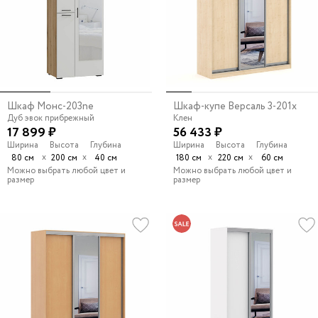
Шкаф Монс-203ne
Шкаф-купе Версаль 3-201x
Дуб эвок прибрежный
Клен
17 899 ₽
56 433 ₽
Ширина
Высота
Глубина
Ширина
Высота
Глубина
х
х
х
х
80 см
200 см
40 см
180 см
220 см
60 см
Можно выбрать любой цвет и
Можно выбрать любой цвет и
размер
размер