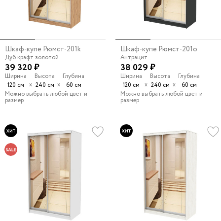
Шкаф-купе Рюмст-201k
Шкаф-купе Рюмст-201o
Дуб крафт золотой
Антрацит
39 320 ₽
38 029 ₽
Ширина
Высота
Глубина
Ширина
Высота
Глубина
х
х
х
х
120 см
240 см
60 см
120 см
240 см
60 см
Можно выбрать любой цвет и
Можно выбрать любой цвет и
размер
размер