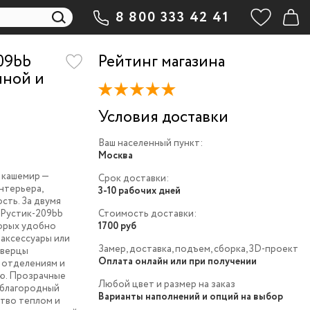
8 800 333 42 41
09bb
Рейтинг магазина
иной и
Условия доставки
Ваш населенный пункт:
Москва
 кашемир —
Срок доставки:
нтерьера,
3-10 рабочих дней
сть. За двумя
 Рустик-209bb
Стоимость доставки:
торых удобно
1700 руб
 аксессуары или
Замер, доставка, подъем, сборка, 3D-проект
дверцы
Оплата онлайн или при получении
 отделениям и
ю. Прозрачные
Любой цвет и размер на заказ
 благородный
Варианты наполнений и опций на выбор
тво теплом и