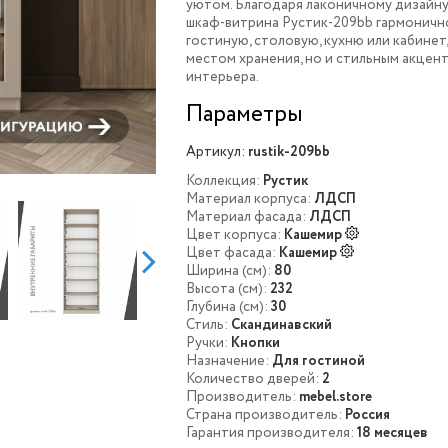
уютом. Благодаря лаконичному дизайну
шкаф-витрина Рустик-209bb гармоничн
гостиную, столовую, кухню или кабинет,
местом хранения, но и стильным акце
интерьера.
Параметры
Артикул:
rustik-209bb
Коллекция:
Рустик
Материал корпуса:
ЛДСП
Материал фасада:
ЛДСП
Цвет корпуса:
Кашемир
Цвет фасада:
Кашемир
Ширина (см):
80
Высота (см):
232
Глубина (см):
30
Стиль:
Скандинавский
Ручки:
Кнопки
Назначение:
Для гостиной
Количество дверей:
2
Производитель:
mebel.store
Страна производитель:
Россия
Гарантия производителя:
18 месяцев