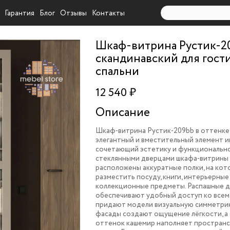
Гарантия
Блог
Отзывы
Контакты
Шкаф-витрина Рустик-2
скандинавский для гост
спальни
12 540 ₽
Описание
Шкаф-витрина Рустик-209bb в оттенке
элегантный и вместительный элемент и
сочетающий эстетику и функционально
стеклянными дверцами шкафа-витрины
расположены аккуратные полки, на ко
разместить посуду, книги, интерьерные
коллекционные предметы. Распашные 
обеспечивают удобный доступ ко всем
придают модели визуальную симметри
фасады создают ощущение лёгкости, а
оттенок кашемир наполняет пространс