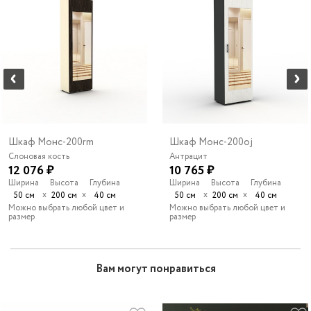
Шкаф Монс-200rm
Шкаф Монс-200oj
Слоновая кость
Антрацит
12 076 ₽
10 765 ₽
Ширина
Высота
Глубина
Ширина
Высота
Глубина
х
х
х
х
50 см
200 см
40 см
50 см
200 см
40 см
Можно выбрать любой цвет и
Можно выбрать любой цвет и
размер
размер
Вам могут понравиться