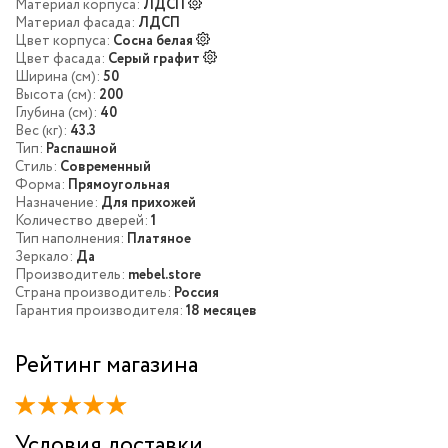
Материал корпуса:
ЛДСП
Материал фасада:
ЛДСП
Цвет корпуса:
Сосна белая
Цвет фасада:
Серый графит
Ширина (см):
50
Высота (см):
200
Глубина (см):
40
Вес (кг):
43.3
Тип:
Распашной
Стиль:
Современный
Форма:
Прямоугольная
Назначение:
Для прихожей
Количество дверей:
1
Тип наполнения:
Платяное
Зеркало:
Да
Производитель:
mebel.store
Страна производитель:
Россия
Гарантия производителя:
18 месяцев
Рейтинг магазина
Условия доставки