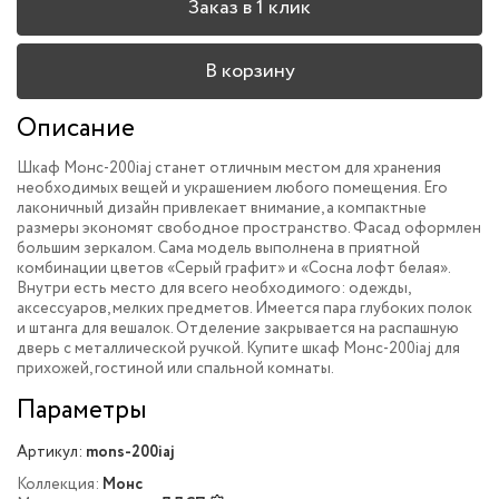
Заказ в 1 клик
В корзину
Описание
Шкаф Монс-200iaj станет отличным местом для хранения
необходимых вещей и украшением любого помещения. Его
лаконичный дизайн привлекает внимание, а компактные
размеры экономят свободное пространство. Фасад оформлен
большим зеркалом. Сама модель выполнена в приятной
комбинации цветов «Серый графит» и «Сосна лофт белая».
Внутри есть место для всего необходимого: одежды,
аксессуаров, мелких предметов. Имеется пара глубоких полок
и штанга для вешалок. Отделение закрывается на распашную
дверь с металлической ручкой. Купите шкаф Монс-200iaj для
прихожей, гостиной или спальной комнаты.
Параметры
Артикул:
mons-200iaj
Коллекция:
Монс