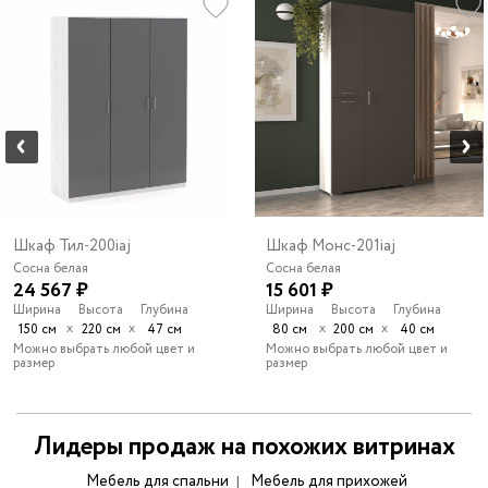
Шкаф Тил-200iaj
Шкаф Монс-201iaj
Сосна белая
Сосна белая
24 567 ₽
15 601 ₽
Ширина
Высота
Глубина
Ширина
Высота
Глубина
х
х
х
х
150 см
220 см
47 см
80 см
200 см
40 см
Можно выбрать любой цвет и
Можно выбрать любой цвет и
размер
размер
Лидеры продаж на похожих витринах
Мебель для спальни
Мебель для прихожей