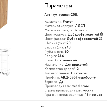
Параметры
Артикул:
ryumst-201k
Коллекция:
Рюмст
Материал корпуса:
ЛДСП
Материал фасада:
Зеркало
Цвет корпуса:
Дуб крафт золотой
Цвет фасада:
Дуб крафт золотой
Ширина (см):
120
Высота (см):
240
Глубина (см):
60
Вес (кг):
73.6
Стиль:
Современный
Назначение:
Для прихожей
Количество дверей:
2
Тип наполнения:
Платяное
Профиль:
АВД-0564-серебро
Зеркало:
Да
Производитель:
mebel.store
Страна производитель:
Россия
Гарантия производителя:
18 месяцев