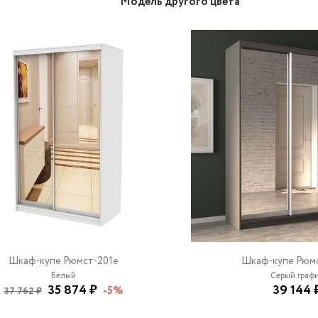
Модель другого цвета
Шкаф-купе Рюмст-201e
Шкаф-купе Рюмс
Белый
Серый граф
35 874 ₽
39 144 
-5%
37 762 ₽