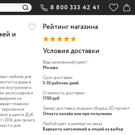
8 800 333 42 41
Рейтинг магазина
жей и
Условия доставки
Ваш населенный пункт:
Москва
иант мебели для
Срок доставки:
местится даже в
3-10 рабочих дней
чно внутреннего
и, аксессуаров и
Стоимость доставки:
дверьми на
1700 руб
ивает плавное
Замер, доставка, подъем, сборка, 3D-проект
т зеркальное
Оплата онлайн или при получении
нено в цвете Дуб
т-201k для своего
Любой цвет и размер на заказ
 место для
Варианты наполнений и опций на выбор