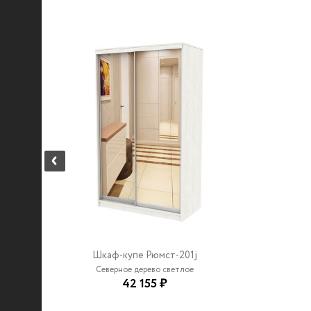
Шкаф-купе Рюмст-201j
Северное дерево светлое
42 155 ₽