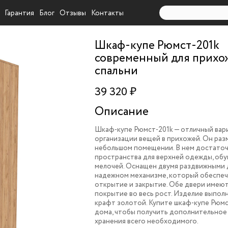
Гарантия
Блог
Отзывы
Контакты
Шкаф-купе Рюмст-201k
современный для прихо
спальни
39 320 ₽
Описание
Шкаф-купе Рюмст-201k — отличный вар
организации вещей в прихожей. Он раз
небольшом помещении. В нем достато
пространства для верхней одежды, обув
мелочей. Оснащен двумя раздвижными 
надежном механизме, который обеспеч
открытие и закрытие. Обе двери имею
покрытие во весь рост. Изделие выпол
крафт золотой. Купите шкаф-купе Рюмс
дома, чтобы получить дополнительное
хранения всего необходимого.