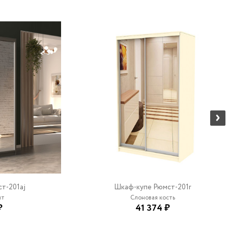
т-201aj
Шкаф-купе Рюмст-201r
ит
Слоновая кость
₽
41 374 ₽