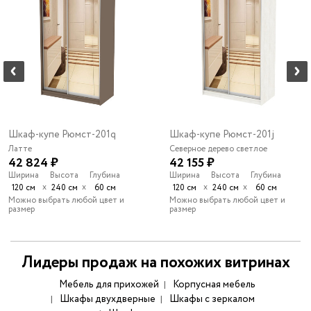
Шкаф-купе Рюмст-201q
Шкаф-купе Рюмст-201j
Латте
Северное дерево светлое
42 824 ₽
42 155 ₽
Ширина
Высота
Глубина
Ширина
Высота
Глубина
х
х
х
х
120 см
240 см
60 см
120 см
240 см
60 см
Можно выбрать любой цвет и
Можно выбрать любой цвет и
размер
размер
Лидеры продаж на похожих витринах
Мебель для прихожей
Корпусная мебель
Шкафы двухдверные
Шкафы с зеркалом