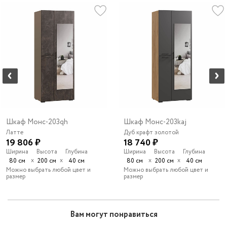
Шкаф Монс-203qh
Шкаф Монс-203kaj
Латте
Дуб крафт золотой
19 806 ₽
18 740 ₽
Ширина
Высота
Глубина
Ширина
Высота
Глубина
х
х
х
х
80 см
200 см
40 см
80 см
200 см
40 см
Можно выбрать любой цвет и
Можно выбрать любой цвет и
размер
размер
Вам могут понравиться