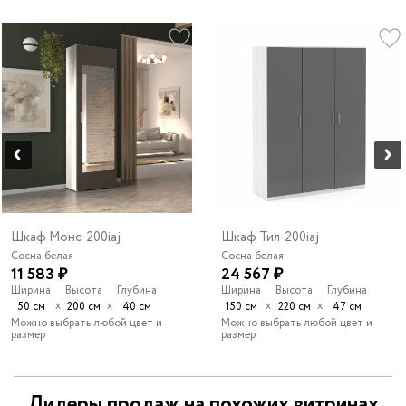
Шкаф Монс-200iaj
Шкаф Тил-200iaj
Сосна белая
Сосна белая
11 583 ₽
24 567 ₽
Ширина
Высота
Глубина
Ширина
Высота
Глубина
х
х
х
х
50 см
200 см
40 см
150 см
220 см
47 см
Можно выбрать любой цвет и
Можно выбрать любой цвет и
размер
размер
Лидеры продаж на похожих витринах