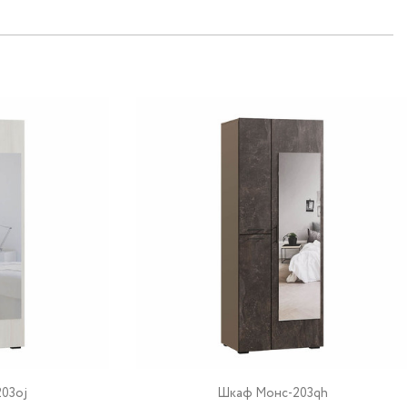
03oj
Шкаф Монс-203qh