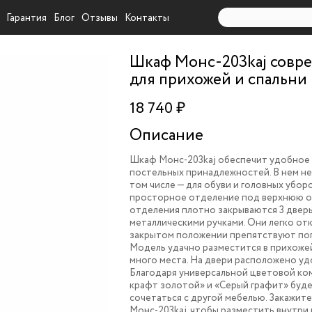
Гарантия
Блог
Отзывы
Контакты
Шкаф Монс-203kaj совр
для прихожей и спальни
18 740 ₽
Описание
Шкаф Монс-203kaj обеспечит удобное 
постельных принадлежностей. В нем не
том числе — для обуви и головных уборо
просторное отделение под верхнюю о
отделения плотно закрываются 3 двер
металлическими ручками. Они легко от
закрытом положении препятствуют по
Модель удачно разместится в прихожей
много места. На двери расположено уд
Благодаря универсальной цветовой к
крафт золотой» и «Серый графит» буд
сочетаться с другой мебелью. Закажит
Монс-203kaj, чтобы разместить внутри