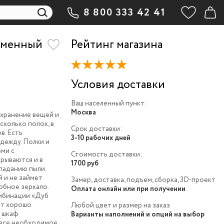
8 800 333 42 41
еменный
Рейтинг магазина
Условия доставки
Ваш населенный пункт:
Москва
хранение вещей и
сколько полок, в
Срок доставки:
в. Есть
3-10 рабочих дней
дежду. Полки и
ьми с
Стоимость доставки:
крываются и в
1700 руб
паданию пыли.
 и не займет
Замер, доставка, подъем, сборка, 3D-проект
обное зеркало.
Оплата онлайн или при получении
омбинации «Дуб
ет хорошо
Любой цвет и размер на заказ
е шкаф
Варианты наполнений и опций на выбор
 все необходимое