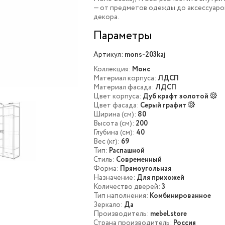
— от предметов одежды до аксессуаро
декора.
Параметры
Артикул:
mons-203kaj
Коллекция:
Монс
Материал корпуса:
ЛДСП
Материал фасада:
ЛДСП
Цвет корпуса:
Дуб крафт золотой
Цвет фасада:
Серый графит
Ширина (см):
80
Высота (см):
200
Глубина (см):
40
Вес (кг):
69
Тип:
Распашной
Стиль:
Современный
Форма:
Прямоугольная
Назначение:
Для прихожей
Количество дверей:
3
Тип наполнения:
Комбинированное
Зеркало:
Да
Производитель:
mebel.store
Страна производитель:
Россия