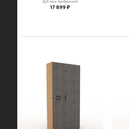
Дуб эвок прибрежный
17 899 ₽