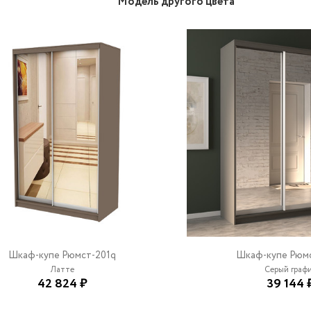
Модель другого цвета
Шкаф-купе Рюмст-201q
Шкаф-купе Рюмс
Латте
Серый граф
42 824 ₽
39 144 