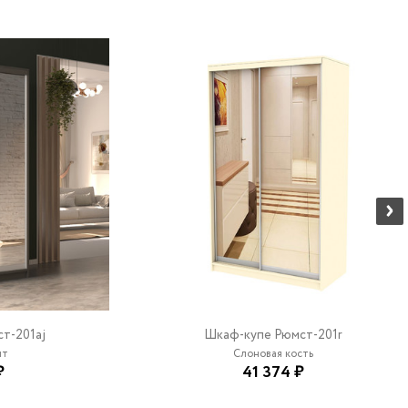
т-201aj
Шкаф-купе Рюмст-201r
ит
Слоновая кость
₽
41 374 ₽