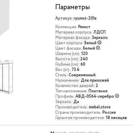
Параметры
Артикул:
ryumst-201e
Коллекция:
Рюмст
Материал корпуса:
ЛДСП
Материал фасада:
Зеркало
Цвет корпуса:
Белый
Цвет фасада:
Белый
Ширина (см):
120
Высота (см):
240
Глубина (см):
60
Вес (кг):
73.6
Стиль:
Современный
Назначение:
Для прихожей
Количество дверей:
2
Тип наполнения:
Платяное
Профиль:
АВД-0564-серебро
Зеркало:
Да
Производитель:
mebel.store
Страна производитель:
Россия
Гарантия производителя:
18 месяцев