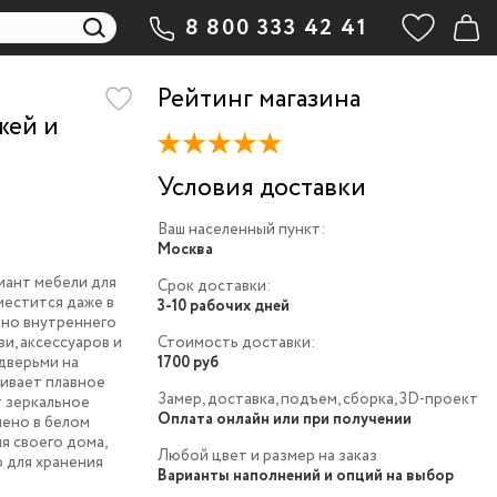
8 800 333 42 41
Рейтинг магазина
жей и
Условия доставки
Ваш населенный пункт:
Москва
иант мебели для
Срок доставки:
местится даже в
3-10 рабочих дней
чно внутреннего
и, аксессуаров и
Стоимость доставки:
дверьми на
1700 руб
ивает плавное
Замер, доставка, подъем, сборка, 3D-проект
т зеркальное
Оплата онлайн или при получении
нено в белом
я своего дома,
Любой цвет и размер на заказ
 для хранения
Варианты наполнений и опций на выбор