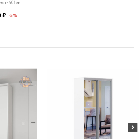
мст-401en
0 ₽
-5%