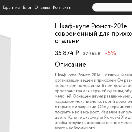
Гарантия
Блог
Отзывы
Контакты
Шкаф-купе Рюмст-201e
современный для прихо
спальни
35 874 ₽
-5%
37 762 ₽
Описание
Шкаф-купе Рюмст-201e — отличный вар
организации вещей в прихожей. Он раз
небольшом помещении. В нем достато
пространства для верхней одежды, обув
мелочей. Оснащен двумя раздвижными 
надежном механизме, который обеспеч
открытие и закрытие. Обе двери имею
покрытие во весь рост. Изделие выпол
цвете. Купите шкаф-купе Рюмст-201e дл
чтобы получить дополнительное место
всего необходимого.