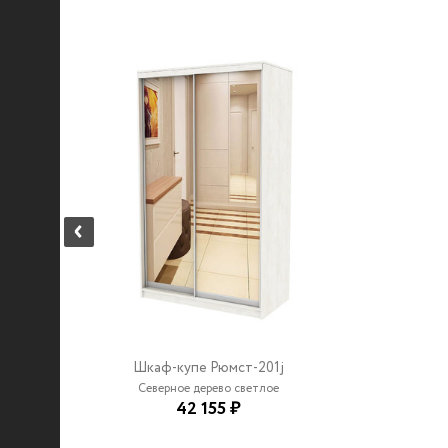
Шкаф-купе Рюмст-201j
Северное дерево светлое
42 155 ₽