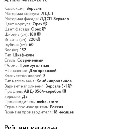
Артикул:
versal3-201ak
Коллекция:
Версаль
Материал корпуса:
ЛДСП
Материал фасада:
ЛДСП-Зеркало
Цвет корпуса:
Орех
Цвет фасада:
Орех
Ширина (см):
180
Высота (см):
220
Глубина (см):
60
Вес (кг):
152
Тип:
Шкаф-купе
Стиль:
Современный
Форма:
Прямоугольная
Назначение:
Для прихожей
Количество дверей:
3
Тип наполнения:
Комбинированное
Вариант наполнения:
Версаль 3-1
Профиль:
АВД-0564-серебро
Зеркало:
Да
Производитель:
mebel.store
Страна производитель:
Россия
Гарантия производителя:
18 месяцев
Рейтинг магазина