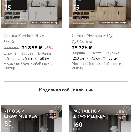
Стенка Mebikea-307e
Стенка Mebikea-307g
Белый
Дуб Сонома
21 888 ₽
25 226 ₽
-5%
23 040 ₽
Ширина
Высота
Глубина
Ширина
Высота
Глубина
х
х
х
х
260 см
75 см
50 см
260 см
75 см
50 см
Можно выбрать любой цвет и
Можно выбрать любой цвет и
размер
размер
Изделия этой коллекции