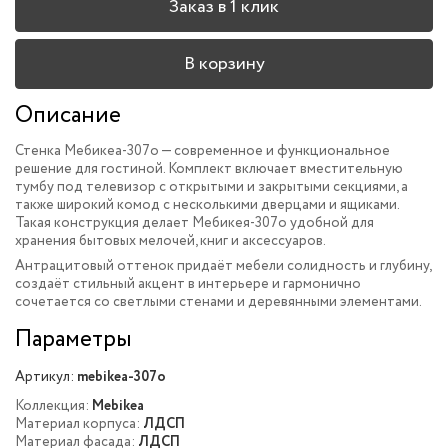
Заказ в 1 клик
В корзину
Описание
Стенка Мебикеа-307o — современное и функциональное
решение для гостиной. Комплект включает вместительную
тумбу под телевизор с открытыми и закрытыми секциями, а
также широкий комод с несколькими дверцами и ящиками.
Такая конструкция делает Мебикея-307o удобной для
хранения бытовых мелочей, книг и аксессуаров.
Антрацитовый оттенок придаёт мебели солидность и глубину,
создаёт стильный акцент в интерьере и гармонично
сочетается со светлыми стенами и деревянными элементами.
Параметры
Артикул:
mebikea-307o
Коллекция:
Mebikea
Материал корпуса:
ЛДСП
Материал фасада:
ЛДСП