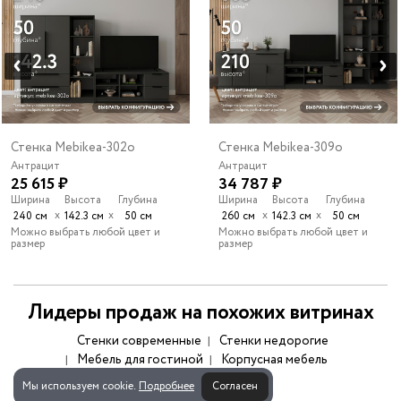
Стенка Mebikea-302o
Стенка Mebikea-309o
Антрацит
Антрацит
25 615 ₽
34 787 ₽
Ширина
Высота
Глубина
Ширина
Высота
Глубина
х
х
х
х
240 см
142.3 см
50 см
260 см
142.3 см
50 см
Можно выбрать любой цвет и
Можно выбрать любой цвет и
размер
размер
Лидеры продаж на похожих витринах
Стенки современные
Стенки недорогие
Мебель для гостиной
Корпусная мебель
Мы используем cookie.
Подробнее
Согласен