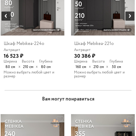
Шкаф Mebikea-224o
Шкаф Mebikea-221o
Антрацит
Антрацит
16 523 ₽
30 386 ₽
Ширина
Высота
Глубина
Ширина
Высота
Глубина
х
х
х
х
80 см
210 см
80 см
160 см
210 см
50 см
Можно выбрать любой цвет и
Можно выбрать любой цвет и
размер
размер
Вам могут понравиться