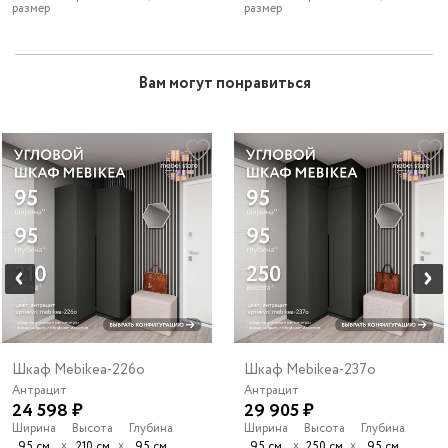
размер
размер
Вам могут понравиться
Шкаф Mebikea-226o
Шкаф Mebikea-237o
Антрацит
Антрацит
24 598 ₽
29 905 ₽
Ширина
Высота
Глубина
Ширина
Высота
Глубина
х
х
х
х
95 см
210 см
95 см
95 см
250 см
95 см