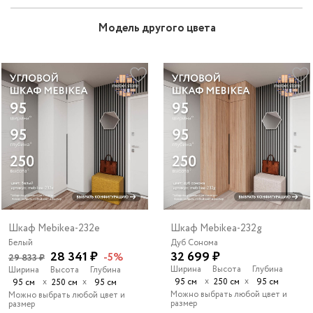
Модель другого цвета
Шкаф Mebikea-232e
Шкаф Mebikea-232g
Белый
Дуб Сонома
28 341 ₽
32 699 ₽
-5%
29 833 ₽
Ширина
Высота
Глубина
Ширина
Высота
Глубина
х
х
х
х
95 см
250 см
95 см
95 см
250 см
95 см
Можно выбрать любой цвет и
Можно выбрать любой цвет и
размер
размер