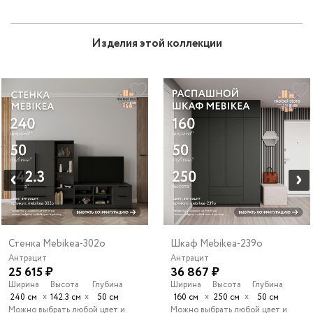
Изделия этой коллекции
Стенка Mebikea-302o
Шкаф Mebikea-239o
Антрацит
Антрацит
25 615 ₽
36 867 ₽
Ширина
Высота
Глубина
Ширина
Высота
Глубина
х
х
х
х
240 см
142.3 см
50 см
160 см
250 см
50 см
Можно выбрать любой цвет и
Можно выбрать любой цвет и