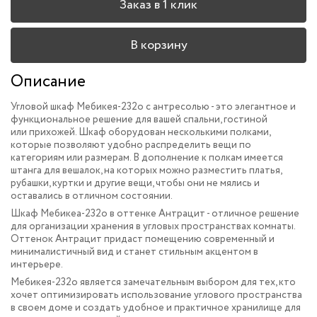
Заказ в 1 клик
В корзину
Описание
Угловой шкаф Мебикея-232o с антресолью - это элегантное и
функциональное решение для вашей спальни, гостиной
или прихожей. Шкаф оборудован несколькими полками,
которые позволяют удобно распределить вещи по
категориям или размерам. В дополнение к полкам имеется
штанга для вешалок, на которых можно разместить платья,
рубашки, куртки и другие вещи, чтобы они не мялись и
оставались в отличном состоянии.
Шкаф Мебикеа-232o в оттенке Антрацит - отличное решение
для организации хранения в угловых пространствах комнаты.
Оттенок Антрацит
придаст помещению современный и
минималистичный вид и
станет стильным акцентом в
интерьере.
Мебикея-232o является замечательным выбором для тех, кто
хочет оптимизировать использование углового пространства
в своем доме и создать удобное и практичное хранилище для