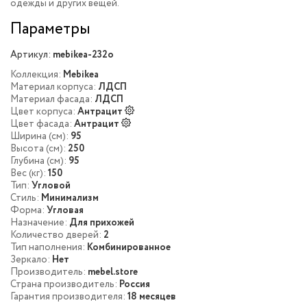
одежды и других вещей.
Параметры
Артикул:
mebikea-232o
Коллекция:
Mebikea
Материал корпуса:
ЛДСП
Материал фасада:
ЛДСП
Цвет корпуса:
Антрацит
Цвет фасада:
Антрацит
Ширина (см):
95
Высота (см):
250
Глубина (см):
95
Вес (кг):
150
Тип:
Угловой
Стиль:
Минимализм
Форма:
Угловая
Назначение:
Для прихожей
Количество дверей:
2
Тип наполнения:
Комбинированное
Зеркало:
Нет
Производитель:
mebel.store
Страна производитель:
Россия
Гарантия производителя:
18 месяцев