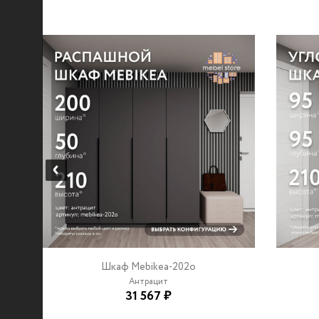
Шкаф Mebikea-202o
Антрацит
31 567 ₽