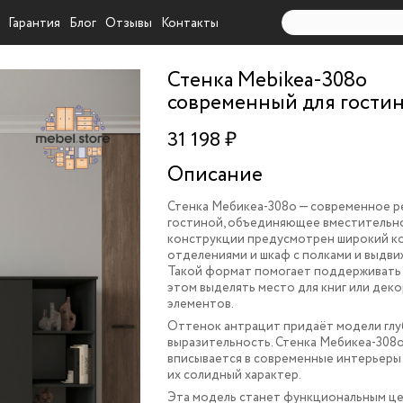
Гарантия
Блог
Отзывы
Контакты
Стенка Mebikea-308o
современный для гости
31 198 ₽
Описание
Стенка Мебикеа-308o — современное р
гостиной, объединяющее вместительнос
конструкции предусмотрен широкий к
отделениями и шкаф с полками и выдв
Такой формат помогает поддерживать 
этом выделять место для книг или дек
элементов.
Оттенок антрацит придаёт модели глу
выразительность. Стенка Мебикеа-308
вписывается в современные интерьеры
их солидный характер.
Эта модель станет функциональным це