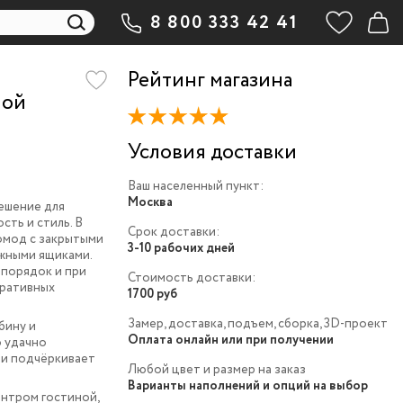
8 800 333 42 41
Рейтинг магазина
ной
Условия доставки
Ваш населенный пункт:
Москва
ешение для
ть и стиль. В
Срок доставки:
омод с закрытыми
3-10 рабочих дней
ижными ящиками.
порядок и при
Стоимость доставки:
оративных
1700 руб
Замер, доставка, подъем, сборка, 3D-проект
бину и
Оплата онлайн или при получении
o удачно
 и подчёркивает
Любой цвет и размер на заказ
Варианты наполнений и опций на выбор
нтром гостиной,