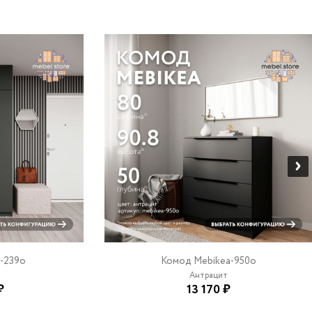
-239o
Комод Mebikea-950o
Антрацит
₽
13 170 ₽