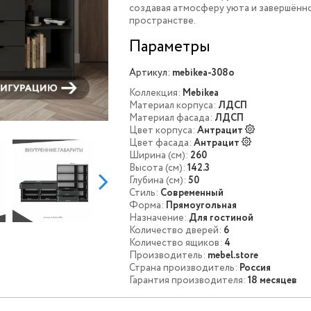
создавая атмосферу уюта и завершённ
пространстве.
Параметры
Артикул:
mebikea-308o
Коллекция:
Mebikea
Материал корпуса:
ЛДСП
Материал фасада:
ЛДСП
Цвет корпуса:
Антрацит
Цвет фасада:
Антрацит
Ширина (см):
260
Высота (см):
142.3
Глубина (см):
50
Стиль:
Современный
Форма:
Прямоугольная
Назначение:
Для гостиной
Количество дверей:
6
Количество ящиков:
4
Производитель:
mebel.store
Страна производитель:
Россия
Гарантия производителя:
18 месяцев