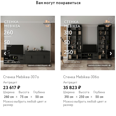
Вам могут понравиться
Стенка Mebikea-307o
Стенка Mebikea-306o
Антрацит
Антрацит
23 617 ₽
35 823 ₽
Ширина
Высота
Глубина
Ширина
Высота
Глубина
х
х
х
х
260 см
75 см
50 см
310 см
250 см
50 см
Можно выбрать любой цвет и
Можно выбрать любой цвет и
размер
размер