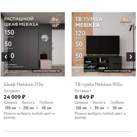
Шкаф Mebikea-213o
ТВ-тумба Mebikea-900o
Антрацит
Антрацит
24 009 ₽
8 849 ₽
Ширина
Высота
Глубина
Ширина
Высота
Глубина
х
х
х
х
150 см
210 см
50 см
120 см
50 см
50 см
Можно выбрать любой цвет и
Можно выбрать любой цвет и
размер
размер