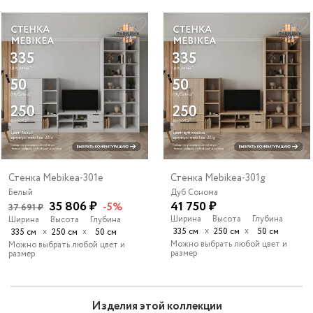
Стенка Mebikea-301e
Стенка Mebikea-301g
Белый
Дуб Сонома
35 806 ₽
41 750 ₽
-5%
37 691 ₽
Ширина
Высота
Глубина
Ширина
Высота
Глубина
х
х
х
х
335 см
250 см
50 см
335 см
250 см
50 см
Можно выбрать любой цвет и
Можно выбрать любой цвет и
размер
размер
Изделия этой коллекции