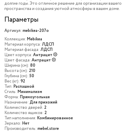
долгие годы. Это отличное решение для организации вашего
пространства и создания уютной атмосферы в вашем доме.
Параметры
Артикул:
mebikea-207o
Коллекция:
Mebikea
Материал корпуса:
ЛДСП
Материал фасада:
ЛДСП
Цвет корпуса:
Антрацит
Цвет фасада:
Антрацит
Ширина (см):
80
Высота (см):
210
Глубина (см):
50
Вес (кг):
92
Тип:
Распашной
Стиль:
Минимализм
Форма:
Прямоугольная
Назначение:
Для прихожей
Количество дверей:
2
Количество ящиков:
2
Тип наполнения:
Комбинированное
Зеркало:
Нет
Производитель:
mebel.store