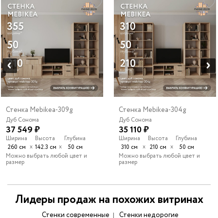
Стенка Mebikea-309g
Стенка Mebikea-304g
Дуб Сонома
Дуб Сонома
37 549 ₽
35 110 ₽
Ширина
Высота
Глубина
Ширина
Высота
Глубина
х
х
х
х
260 см
142.3 см
50 см
310 см
210 см
50 см
Можно выбрать любой цвет и
Можно выбрать любой цвет и
размер
размер
Лидеры продаж на похожих витринах
Стенки современные
Стенки недорогие