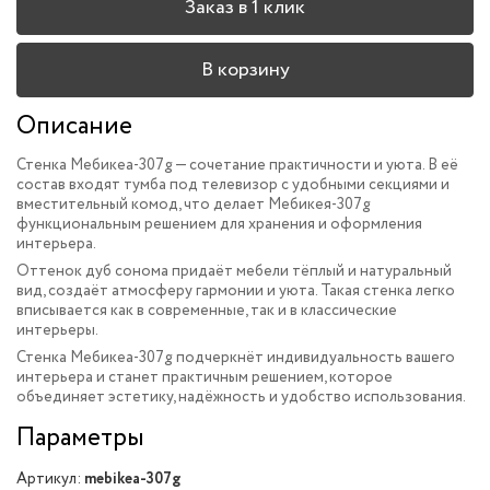
Заказ в 1 клик
В корзину
Описание
Стенка Мебикеа-307g — сочетание практичности и уюта. В её
состав входят тумба под телевизор с удобными секциями и
вместительный комод, что делает Мебикея-307g
функциональным решением для хранения и оформления
интерьера.
Оттенок дуб сонома придаёт мебели тёплый и натуральный
вид, создаёт атмосферу гармонии и уюта. Такая стенка легко
вписывается как в современные, так и в классические
интерьеры.
Стенка Мебикеа-307g подчеркнёт индивидуальность вашего
интерьера и станет практичным решением, которое
объединяет эстетику, надёжность и удобство использования.
Параметры
Артикул:
mebikea-307g