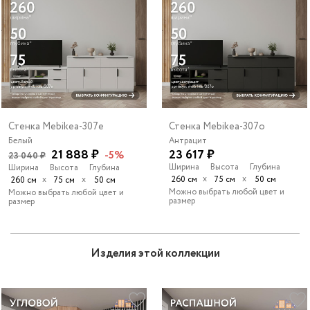
Стенка Mebikea-307e
Стенка Mebikea-307o
Белый
Антрацит
21 888 ₽
23 617 ₽
-5%
23 040 ₽
Ширина
Высота
Глубина
Ширина
Высота
Глубина
х
х
х
х
260 см
75 см
50 см
260 см
75 см
50 см
Можно выбрать любой цвет и
Можно выбрать любой цвет и
размер
размер
Изделия этой коллекции