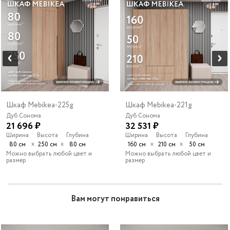
Шкаф Mebikea-225g
Шкаф Mebikea-221g
Дуб Сонома
Дуб Сонома
21 696 ₽
32 531 ₽
Ширина
Высота
Глубина
Ширина
Высота
Глубина
х
х
х
х
80 см
250 см
80 см
160 см
210 см
50 см
Можно выбрать любой цвет и
Можно выбрать любой цвет и
размер
размер
Вам могут понравиться