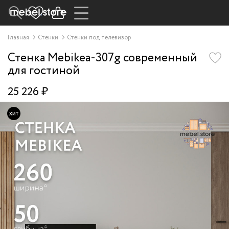
Главная
Стенки
Стенки под телевизор
Стенка Mebikea-307g современный
для гостиной
25 226 ₽