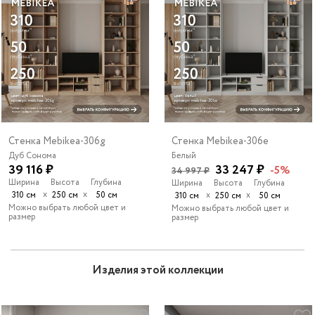
Стенка Mebikea-306g
Стенка Mebikea-306e
Дуб Сонома
Белый
39 116 ₽
33 247 ₽
-5%
34 997 ₽
Ширина
Высота
Глубина
Ширина
Высота
Глубина
х
х
310 см
250 см
50 см
х
х
310 см
250 см
50 см
Можно выбрать любой цвет и
Можно выбрать любой цвет и
размер
размер
Изделия этой коллекции