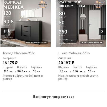
Комод Mebikea-955o
Шкаф Mebikea-223o
Антрацит
Антрацит
16 175 ₽
20 187 ₽
Ширина
Высота
Глубина
Ширина
Высота
Глубина
х
х
х
х
120 см
90.8 см
50 см
80 см
250 см
50 см
Можно выбрать любой цвет и
Можно выбрать любой цвет и
размер
размер
Вам могут понравиться