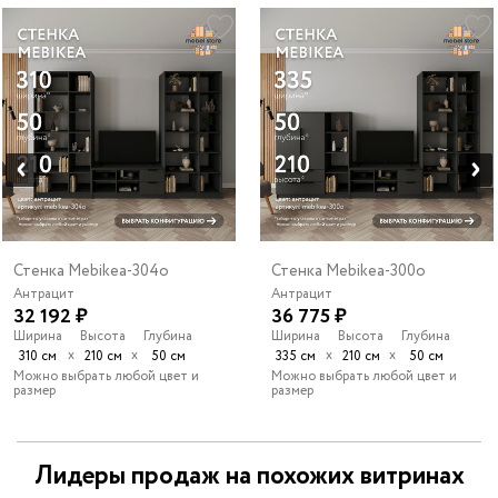
Стенка Mebikea-304o
Стенка Mebikea-300o
Антрацит
Антрацит
32 192 ₽
36 775 ₽
Ширина
Высота
Глубина
Ширина
Высота
Глубина
х
х
х
х
310 см
210 см
50 см
335 см
210 см
50 см
Можно выбрать любой цвет и
Можно выбрать любой цвет и
размер
размер
Лидеры продаж на похожих витринах