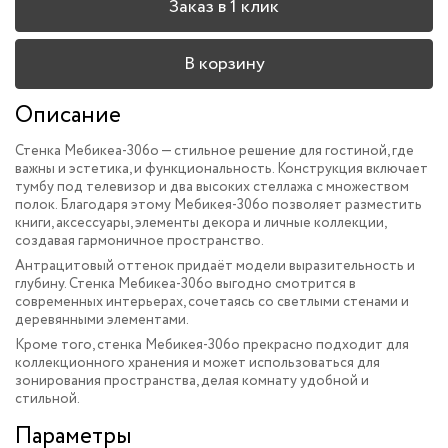
Заказ в 1 клик
В корзину
Описание
Стенка Мебикеа-306o — стильное решение для гостиной, где
важны и эстетика, и функциональность. Конструкция включает
тумбу под телевизор и два высоких стеллажа с множеством
полок. Благодаря этому Мебикея-306o позволяет разместить
книги, аксессуары, элементы декора и личные коллекции,
создавая гармоничное пространство.
Антрацитовый оттенок придаёт модели выразительность и
глубину. Стенка Мебикеа-306o выгодно смотрится в
современных интерьерах, сочетаясь со светлыми стенами и
деревянными элементами.
Кроме того, стенка Мебикея-306o прекрасно подходит для
коллекционного хранения и может использоваться для
зонирования пространства, делая комнату удобной и
стильной.
Параметры