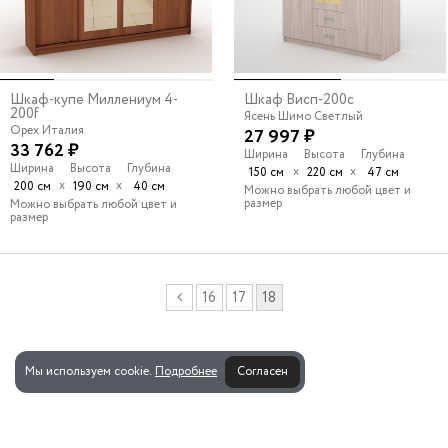
Шкаф-купе Миллениум 4-
Шкаф Висп-200c
200f
Ясень Шимо Светлый
Орех Италия
27 997 ₽
33 762 ₽
Ширина
Высота
Глубина
Ширина
Высота
Глубина
х
х
150 см
220 см
47 см
х
х
200 см
190 см
40 см
Можно выбрать любой цвет и
размер
Можно выбрать любой цвет и
размер
16
17
18
Мы используем cookie.
Подробнее
Согласен