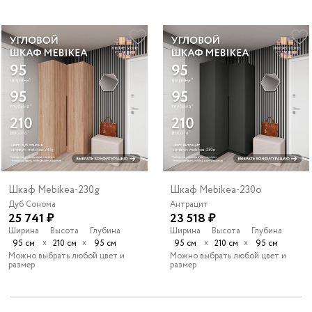
Шкаф Mebikea-230g
Шкаф Mebikea-230o
Дуб Сонома
Антрацит
25 741 ₽
23 518 ₽
Ширина
Высота
Глубина
Ширина
Высота
Глубина
х
х
х
х
95 см
210 см
95 см
95 см
210 см
95 см
Можно выбрать любой цвет и
Можно выбрать любой цвет и
размер
размер