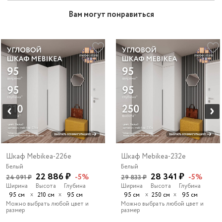
Вам могут понравиться
Шкаф Mebikea-226e
Шкаф Mebikea-232e
Белый
Белый
22 886 ₽
28 341 ₽
-5%
-5%
24 091 ₽
29 833 ₽
Ширина
Высота
Глубина
Ширина
Высота
Глубина
х
х
х
х
95 см
210 см
95 см
95 см
250 см
95 см
Можно выбрать любой цвет и
Можно выбрать любой цвет и
размер
размер