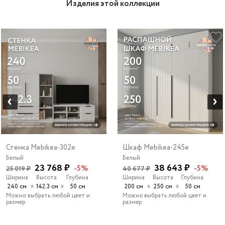
Изделия этой коллекции
Стенка Mebikea-302e
Шкаф Mebikea-245e
Белый
Белый
23 768 ₽
38 643 ₽
-5%
-5%
25 019 ₽
40 677 ₽
Ширина
Высота
Глубина
Ширина
Высота
Глубина
х
х
х
х
240 см
142.3 см
50 см
200 см
250 см
50 см
Можно выбрать любой цвет и
Можно выбрать любой цвет и
размер
размер