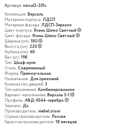
Артикул:
versal3-201c
Коллекция:
Версаль
Материал корпуса:
ЛДСП
Материал фасада:
ЛДСП-Зеркало
Цвет корпуса:
Ясень Шимо Светлый
Цвет фасада:
Ясень Шимо Светлый
Ширина (см):
180
Высота (см):
220
Глубина (см):
60
Вес (кг):
198
Тип:
Шкаф-купе
Стиль:
Современный
Форма:
Прямоугольная
Назначение:
Для прихожей
Количество дверей:
3
Тип наполнения:
Комбинированное
Вариант наполнения:
Версаль 3-1
Профиль:
АВД-0564-серебро
Зеркало:
Да
Производитель:
mebel.store
Страна производитель:
Россия
Гарантия производителя:
18 месяцев