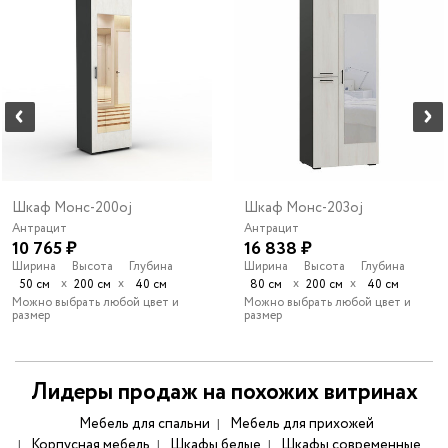
Шкаф Монс-200oj
Шкаф Монс-203oj
Антрацит
Антрацит
10 765 ₽
16 838 ₽
Ширина
Высота
Глубина
Ширина
Высота
Глубина
х
х
х
х
50 см
200 см
40 см
80 см
200 см
40 см
Можно выбрать любой цвет и
Можно выбрать любой цвет и
размер
размер
Лидеры продаж на похожих витринах
Мебель для спальни
Мебель для прихожей
Корпусная мебель
Шкафы белые
Шкафы современные