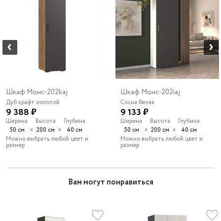
Шкаф Монс-202kaj
Шкаф Монс-202iaj
Дуб крафт золотой
Сосна белая
9 388 ₽
9 133 ₽
Ширина
Высота
Глубина
Ширина
Высота
Глубина
х
х
х
х
50 см
200 см
40 см
50 см
200 см
40 см
Можно выбрать любой цвет и
Можно выбрать любой цвет и
размер
размер
Вам могут понравиться