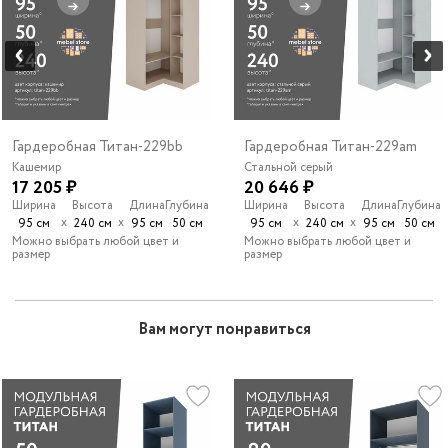
Гардеробная Титан-229bb
Гардеробная Титан-229am
Кашемир
Стальной серый
17 205 ₽
20 646 ₽
Ширина
Высота
Длина
Глубина
Ширина
Высота
Длина
Глубина
х
х
х
х
95 см
240 см
95 см
50 см
95 см
240 см
95 см
50 см
Можно выбрать любой цвет и
Можно выбрать любой цвет и
размер
размер
Вам могут понравиться