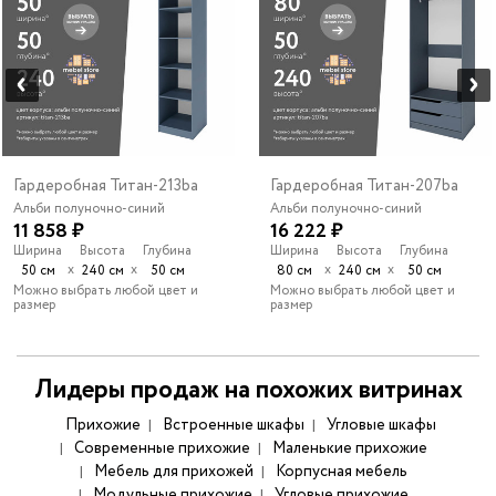
Гардеробная Титан-213ba
Гардеробная Титан-207ba
Альби полуночно-синий
Альби полуночно-синий
11 858 ₽
16 222 ₽
Ширина
Высота
Глубина
Ширина
Высота
Глубина
х
х
х
х
50 см
240 см
50 см
80 см
240 см
50 см
Можно выбрать любой цвет и
Можно выбрать любой цвет и
размер
размер
Лидеры продаж на похожих витринах
Прихожие
Встроенные шкафы
Угловые шкафы
Современные прихожие
Маленькие прихожие
Мебель для прихожей
Корпусная мебель
Модульные прихожие
Угловые прихожие