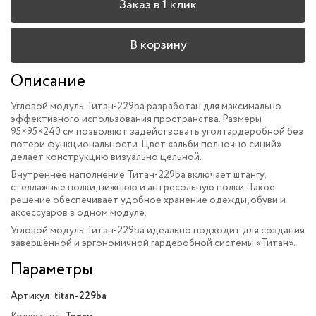
Заказ в 1 клик
В корзину
Описание
Угловой модуль Титан-229ba разработан для максимально
эффективного использования пространства. Размеры
95×95×240 см позволяют задействовать угол гардеробной без
потери функциональности. Цвет «альби полночно синий»
делает конструкцию визуально цельной.
Внутреннее наполнение Титан-229ba включает штангу,
стеллажные полки, нижнюю и антресольную полки. Такое
решение обеспечивает удобное хранение одежды, обуви и
аксессуаров в одном модуле.
Угловой модуль Титан-229ba идеально подходит для создания
завершённой и эргономичной гардеробной системы «Титан».
Параметры
Артикул:
titan-229ba