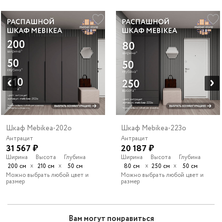
Шкаф Mebikea-202o
Шкаф Mebikea-223o
Антрацит
Антрацит
31 567 ₽
20 187 ₽
Ширина
Высота
Глубина
Ширина
Высота
Глубина
х
х
х
х
200 см
210 см
50 см
80 см
250 см
50 см
Можно выбрать любой цвет и
Можно выбрать любой цвет и
размер
размер
Вам могут понравиться