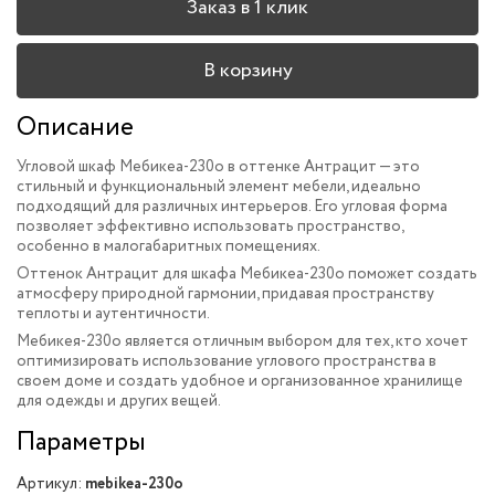
Заказ в 1 клик
В корзину
Описание
Угловой шкаф Мебикеа-230o в оттенке Антрацит — это
стильный и функциональный элемент мебели, идеально
подходящий для различных интерьеров. Его угловая форма
позволяет эффективно использовать пространство,
особенно в малогабаритных помещениях.
Оттенок Антрацит для шкафа Мебикеа-230o
поможет создать
атмосферу природной гармонии, придавая пространству
теплоты и аутентичности.
Мебикея-230o является отличным выбором для тех, кто хочет
оптимизировать использование углового пространства в
своем доме и создать удобное и организованное хранилище
для одежды и других вещей.
Параметры
Артикул:
mebikea-230o