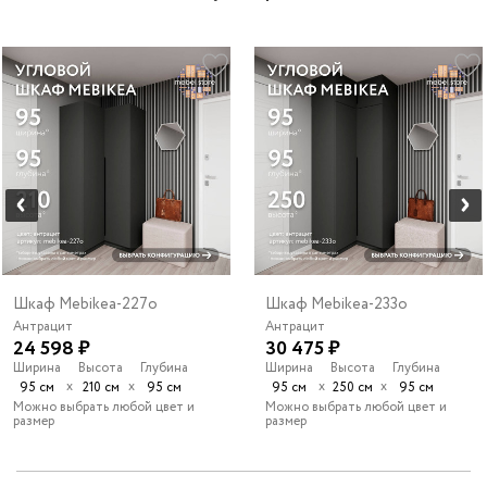
Шкаф Mebikea-227o
Шкаф Mebikea-233o
Антрацит
Антрацит
24 598 ₽
30 475 ₽
Ширина
Высота
Глубина
Ширина
Высота
Глубина
х
х
х
х
95 см
210 см
95 см
95 см
250 см
95 см
Можно выбрать любой цвет и
Можно выбрать любой цвет и
размер
размер