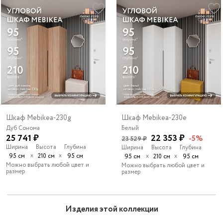
Шкаф Mebikea-230g
Шкаф Mebikea-230e
Дуб Сонома
Белый
25 741 ₽
22 353 ₽
-5%
23 529 ₽
Ширина
Высота
Глубина
Ширина
Высота
Глубина
х
х
95 см
210 см
95 см
х
х
95 см
210 см
95 см
Можно выбрать любой цвет и
Можно выбрать любой цвет и
размер
размер
Изделия этой коллекции