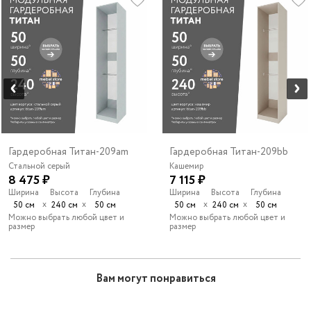
Гардеробная Титан-209am
Гардеробная Титан-209bb
Стальной серый
Кашемир
8 475 ₽
7 115 ₽
Ширина
Высота
Глубина
Ширина
Высота
Глубина
х
х
х
х
50 см
240 см
50 см
50 см
240 см
50 см
Можно выбрать любой цвет и
Можно выбрать любой цвет и
размер
размер
Вам могут понравиться