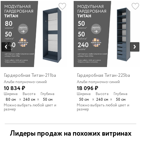
Гардеробная Титан-211ba
Гардеробная Титан-225ba
Альби полуночно-синий
Альби полуночно-синий
10 834 ₽
18 096 ₽
Ширина
Высота
Глубина
Ширина
Высота
Глубина
х
х
х
х
80 см
240 см
50 см
50 см
240 см
50 см
Можно выбрать любой цвет и
Можно выбрать любой цвет и
размер
размер
Лидеры продаж на похожих витринах