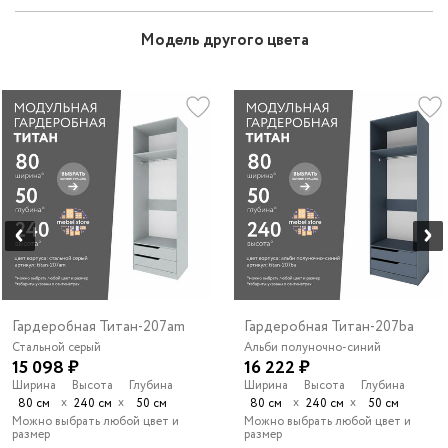
Модель другого цвета
Гардеробная Титан-207am
Гардеробная Титан-207ba
Стальной серый
Альби полуночно-синий
15 098 ₽
16 222 ₽
Ширина
Высота
Глубина
Ширина
Высота
Глубина
х
х
х
х
80 см
240 см
50 см
80 см
240 см
50 см
Можно выбрать любой цвет и
Можно выбрать любой цвет и
размер
размер