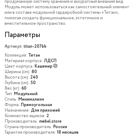
продуманную систему хранения и аккуратный внешний вид.
Модуль может использоваться как самостоятельный элемент
или в составе модульной гардеробной системы «Титан»,
помогая создать функциональное, эстетичное и
вместительное пространство.
Параметры
Артикул:
titan-207bb
Коллекция:
Титан
Материал корпуса:
ЛДСП
Цвет корпуса:
Кашемир
Ширина (см):
80
Высота (см):
240
Глубина (см):
50
Вес (кг):
60
Тип:
Модульный
Стиль:
Минимализм
Форма:
Прямоугольная
Назначение:
Для прихожей
Количество ящиков:
2
Производитель:
mebel.store
Страна производитель:
Россия
Гарантия производителя:
18 месяцев