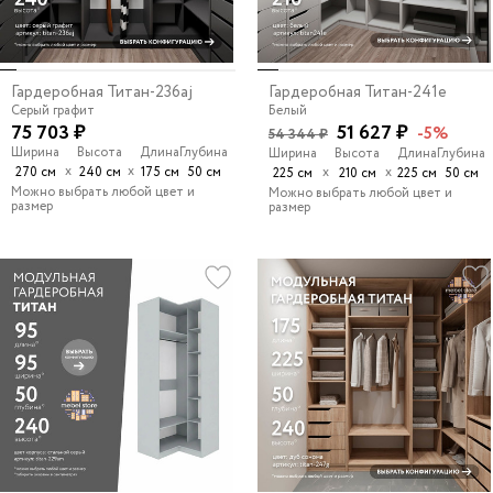
Гардеробная Титан-236aj
Гардеробная Титан-241e
Серый графит
Белый
75 703 ₽
51 627 ₽
-5%
54 344 ₽
Ширина
Высота
Длина
Глубина
Ширина
Высота
Длина
Глубина
х
х
270 см
240 см
175 см
50 см
х
х
225 см
210 см
225 см
50 см
Можно выбрать любой цвет и
Можно выбрать любой цвет и
размер
размер