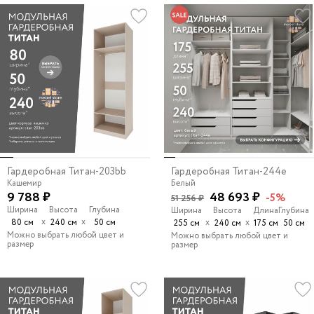
Гардеробная Титан-203bb
Гардеробная Титан-244e
Кашемир
Белый
9 788 ₽
48 693 ₽
-5%
51 256 ₽
Ширина
Высота
Глубина
Ширина
Высота
Длина
Глубина
х
х
80 см
240 см
50 см
х
х
255 см
240 см
175 см
50 см
Можно выбрать любой цвет и
Можно выбрать любой цвет и
размер
размер