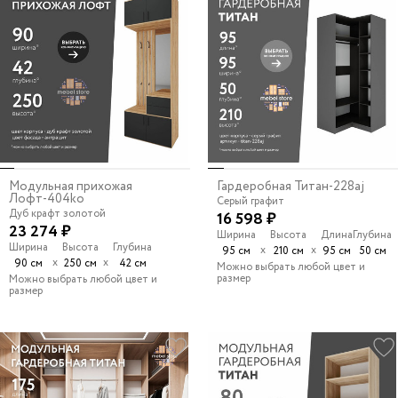
Модульная прихожая
Гардеробная Титан-228aj
Лофт-404ko
Серый графит
Дуб крафт золотой
16 598 ₽
23 274 ₽
Ширина
Высота
Длина
Глубина
Ширина
Высота
Глубина
х
х
95 см
210 см
95 см
50 см
х
х
90 см
250 см
42 см
Можно выбрать любой цвет и
размер
Можно выбрать любой цвет и
размер