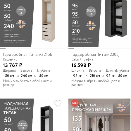
Гардеробная Титан-221bb
Гардеробная Титан-230aj
Кашемир
Серый графит
13 767 ₽
16 598 ₽
Ширина
Высота
Глубина
Ширина
Высота
Длина
Глубина
х
х
х
х
50 см
240 см
50 см
95 см
210 см
95 см
50 см
Можно выбрать любой цвет и
Можно выбрать любой цвет и
размер
размер