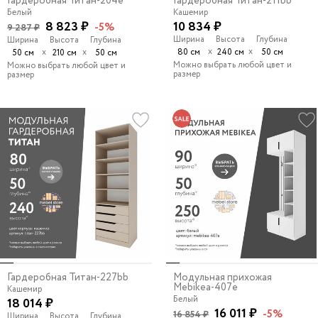
Гардеробная Титан-204e
Гардеробная Титан-211bb
Белый
Кашемир
8 823 ₽
10 834 ₽
-5%
9 287 ₽
Ширина
Высота
Глубина
Ширина
Высота
Глубина
х
х
х
х
80 см
240 см
50 см
50 см
210 см
50 см
Можно выбрать любой цвет и
Можно выбрать любой цвет и
размер
размер
Гардеробная Титан-227bb
Модульная прихожая
Mebikea-407e
Кашемир
Белый
18 014 ₽
16 011 ₽
-5%
16 854 ₽
Ширина
Высота
Глубина