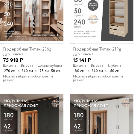
Гардеробная Титан-236g
Гардеробная Титан-219g
Дуб Сонома
Дуб Сонома
75 918 ₽
15 141 ₽
Ширина
Высота
Длина
Глубина
Ширина
Высота
Глубина
х
х
х
х
270 см
240 см
175 см
50 см
80 см
240 см
50 см
Можно выбрать любой цвет и
Можно выбрать любой цвет и
размер
размер