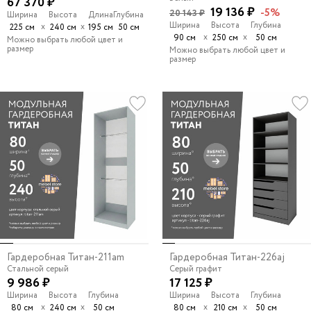
67 370 ₽
19 136 ₽
-5%
20 143 ₽
Ширина
Высота
Длина
Глубина
Ширина
Высота
Глубина
х
х
225 см
240 см
195 см
50 см
х
х
90 см
250 см
50 см
Можно выбрать любой цвет и
размер
Можно выбрать любой цвет и
размер
Гардеробная Титан-211am
Гардеробная Титан-226aj
Стальной серый
Серый графит
9 986 ₽
17 125 ₽
Ширина
Высота
Глубина
Ширина
Высота
Глубина
х
х
х
х
80 см
240 см
50 см
80 см
210 см
50 см