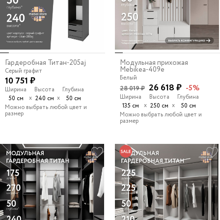
Гардеробная Титан-205aj
Модульная прихожая
Mebikea-409e
Серый графит
Белый
10 751 ₽
26 618 ₽
-5%
28 019 ₽
Ширина
Высота
Глубина
Ширина
Высота
Глубина
х
х
50 см
240 см
50 см
х
х
135 см
250 см
50 см
Можно выбрать любой цвет и
размер
Можно выбрать любой цвет и
размер