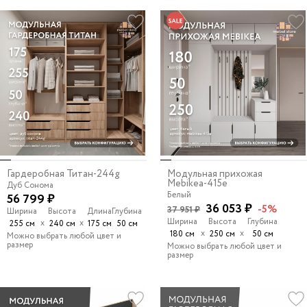
Гардеробная Титан-244g
Модульная прихожая
Mebikea-415e
Дуб Сонома
Белый
56 799 ₽
36 053 ₽
-5%
37 951 ₽
Ширина
Высота
Длина
Глубина
Ширина
Высота
Глубина
х
х
255 см
240 см
175 см
50 см
х
х
180 см
250 см
50 см
Можно выбрать любой цвет и
размер
Можно выбрать любой цвет и
размер