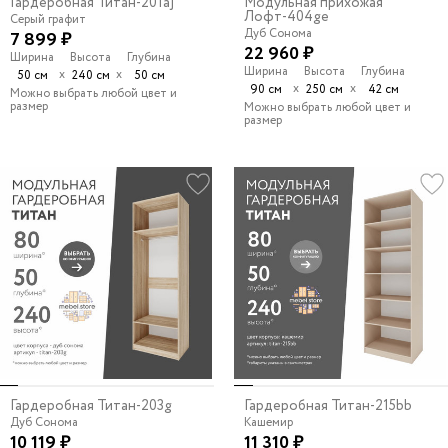
Гардеробная Титан-201aj
Модульная прихожая
Лофт-404ge
Серый графит
Дуб Сонома
7 899 ₽
22 960 ₽
Ширина
Высота
Глубина
Ширина
Высота
Глубина
х
х
50 см
240 см
50 см
х
х
90 см
250 см
42 см
Можно выбрать любой цвет и
размер
Можно выбрать любой цвет и
размер
Гардеробная Титан-203g
Гардеробная Титан-215bb
Дуб Сонома
Кашемир
10 119 ₽
11 310 ₽