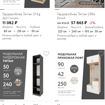
Гардеробная Титан-214g
Гардеробная Титан-238e
Дуб Сонома
Белый
11 082 ₽
57 865 ₽
-5%
60 910 ₽
Ширина
Высота
Глубина
Ширина
Высота
Длина
Глубина
х
х
80 см
210 см
50 см
х
х
225 см
240 см
195 см
50 см
Можно выбрать любой цвет и
Можно выбрать любой цвет и
размер
размер