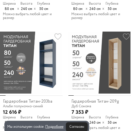
Ширина
Высота
Глубина
Ширина
Высота
Глубина
х
х
х
х
80 см
240 см
50 см
80 см
240 см
50 см
Можно выбрать любой цвет и
Можно выбрать любой цвет и
размер
размер
Гардеробная Титан-203ba
Гардеробная Титан-209g
Альби полуночно-синий
Дуб Сонома
12 616 ₽
7 353 ₽
Ширина
Высота
Глубина
Ширина
Высота
Глубина
х
х
х
х
80 см
240 см
50 см
50 см
240 см
50 см
Мы используем cookie.
Подробнее
Согласен
Можно выбрать любой цвет и
Можно выбрать любой цвет и