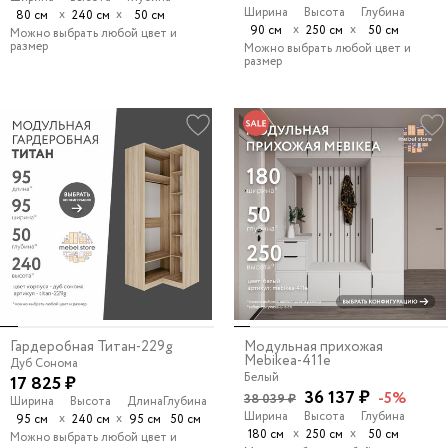
Ширина
Высота
Глубина
х
х
80 см
240 см
50 см
х
х
90 см
250 см
50 см
Можно выбрать любой цвет и
размер
Можно выбрать любой цвет и
размер
Гардеробная Титан-229g
Модульная прихожая
Mebikea-411e
Дуб Сонома
Белый
17 825 ₽
36 137 ₽
-5%
38 039 ₽
Ширина
Высота
Длина
Глубина
Ширина
Высота
Глубина
х
х
95 см
240 см
95 см
50 см
х
х
180 см
250 см
50 см
Можно выбрать любой цвет и