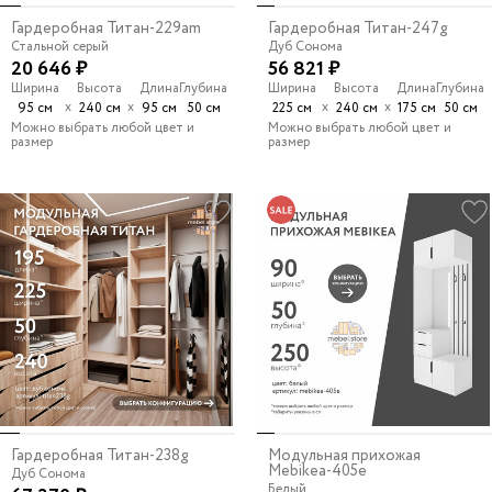
Гардеробная Титан-229am
Гардеробная Титан-247g
Стальной серый
Дуб Сонома
20 646 ₽
56 821 ₽
Ширина
Высота
Длина
Глубина
Ширина
Высота
Длина
Глубина
х
х
х
х
95 см
240 см
95 см
50 см
225 см
240 см
175 см
50 см
Можно выбрать любой цвет и
Можно выбрать любой цвет и
размер
размер
Гардеробная Титан-238g
Модульная прихожая
Mebikea-405e
Дуб Сонома
Белый