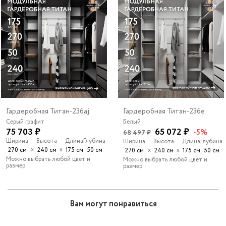
Гардеробная Титан-236aj
Гардеробная Титан-236e
Серый графит
Белый
75 703 ₽
65 072 ₽
-5%
68 497 ₽
Ширина
Высота
Длина
Глубина
Ширина
Высота
Длина
Глубина
х
х
270 см
240 см
175 см
50 см
х
х
270 см
240 см
175 см
50 см
Можно выбрать любой цвет и
Можно выбрать любой цвет и
размер
размер
Вам могут понравиться