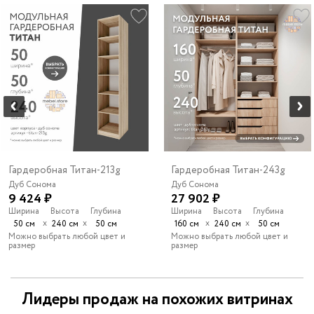
Гардеробная Титан-213g
Гардеробная Титан-243g
Дуб Сонома
Дуб Сонома
9 424 ₽
27 902 ₽
Ширина
Высота
Глубина
Ширина
Высота
Глубина
х
х
х
х
50 см
240 см
50 см
160 см
240 см
50 см
Можно выбрать любой цвет и
Можно выбрать любой цвет и
размер
размер
Лидеры продаж на похожих витринах