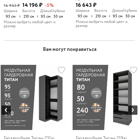
14 196 ₽
16 643 ₽
-5%
14 943 ₽
Ширина
Высота
Длина
Глубина
Ширина
Высота
Длина
Глубина
х
х
х
х
95 см
210 см
95 см
50 см
95 см
210 см
95 см
50 см
Можно выбрать любой цвет и
Можно выбрать любой цвет и
размер
размер
Вам могут понравиться
Гардеробная Титан-231aj
Гардеробная Титан-219aj