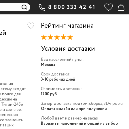
8 800 333 42 41
Рейтинг магазина
ей
Условия доставки
Ваш населенный пункт:
Москва
Срок доставки:
3-10 рабочих дней
армония
истему входят
Стоимость доставки:
 полки для
1700 руб
одежды на
Замер, доставка, подъем, сборка, 3D-проект
й Титан-245e
Оплата онлайн или при получении
 и светлее.
временных
Любой цвет и размер на заказ
все элементы
Варианты наполнений и опций на выбор
т ваших