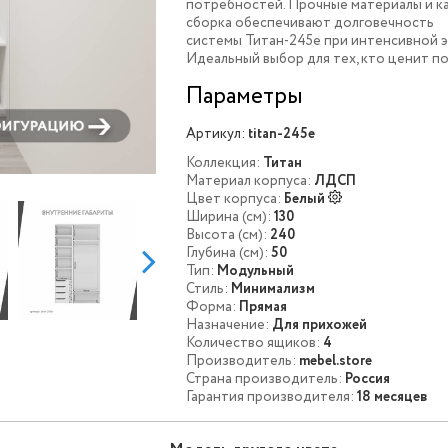
потребностей. Прочные материалы и к
сборка обеспечивают долговечность
системы Титан-245e при интенсивной э
Идеальный выбор для тех, кто ценит по
Параметры
Артикул:
titan-245e
Коллекция:
Титан
Материал корпуса:
ЛДСП
Цвет корпуса:
Белый
Ширина (см):
130
Высота (см):
240
Глубина (см):
50
Тип:
Модульный
Стиль:
Минимализм
Форма:
Прямая
Назначение:
Для прихожей
Количество ящиков:
4
Производитель:
mebel.store
Страна производитель:
Россия
Гарантия производителя:
18 месяцев