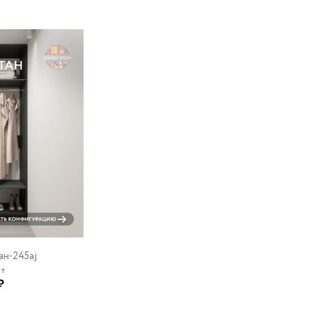
ан-245aj
ит
₽