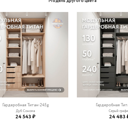
Модель другого цвета
Гардеробная Титан-245g
Гардеробная Тит
Дуб Сонома
Серый граф
24 543 ₽
24 483 