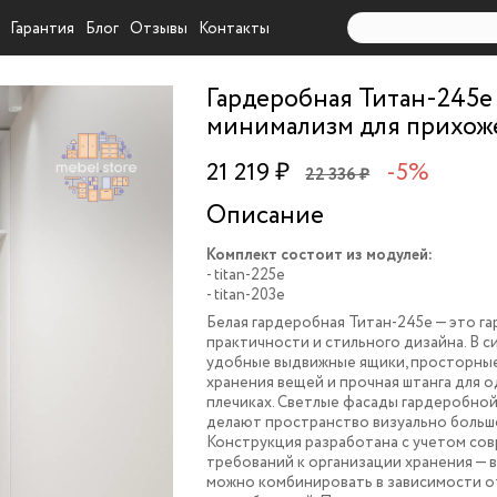
Гарантия
Блог
Отзывы
Контакты
Гардеробная Титан-245e
минимализм для прихож
21 219 ₽
-5%
22 336 ₽
Описание
Комплект состоит из модулей:
- titan-225e
- titan-203e
Белая гардеробная Титан-245e — это г
практичности и стильного дизайна. В с
удобные выдвижные ящики, просторные
хранения вещей и прочная штанга для 
плечиках. Светлые фасады гардеробно
делают пространство визуально больше
Конструкция разработана с учетом со
требований к организации хранения — 
можно комбинировать в зависимости о