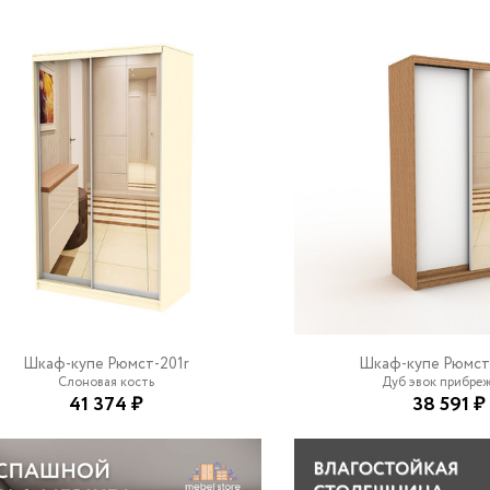
Шкаф-купе Рюмст-201r
Шкаф-купе Рюмст
Слоновая кость
Дуб эвок прибре
41 374 ₽
38 591 ₽