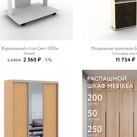
Журнальный стол Синт-800e
Модульная прихожая 
Белый
Слоновая кос
2 560 ₽
11 734 ₽
-5%
2 695 ₽