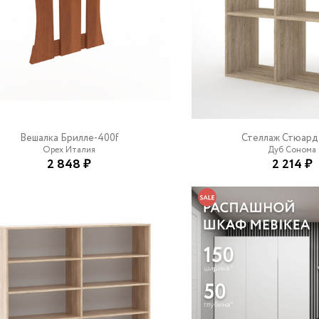
Вешалка Брилле-400f
Стеллаж Стюард
Орех Италия
Дуб Сонома
2 848 ₽
2 214 ₽