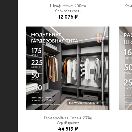
Шкаф Монс-200rm
Ком
Слоновая кость
12 076 ₽
Гардеробная Титан-233aj
Серый графит
44 519 ₽