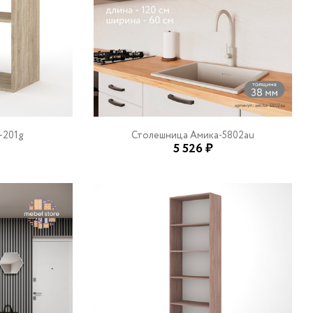
-201g
Столешница Амика-5802au
5 526 ₽