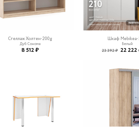
Стеллаж Холтен-200g
Шкаф Mebikea-
Дуб Сонома
Белый
8 512 ₽
22 222
23 392 ₽