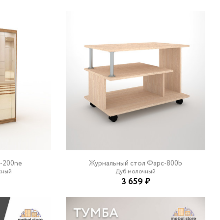
-200ne
Журнальный стол Фарс-800b
жный
Дуб молочный
3 659 ₽