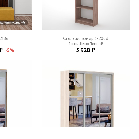
213e
Стеллаж номер 5-200d
Ясень Шимо Темный
 ₽
5 928 ₽
-5%