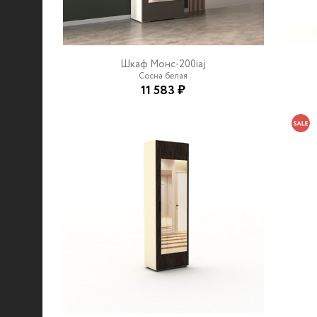
Шкаф Монс-200iaj
Сосна белая
11 583 ₽