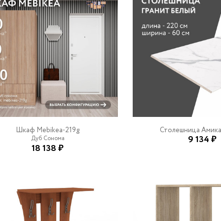
Шкаф Mebikea-219g
Столешница Амика
9 134 ₽
Дуб Сонома
18 138 ₽