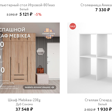
пьютерный стол Игровой-801eao
Столешница Амика
7 330 ₽
Белый
5 121 ₽
-5%
5 390 ₽
Шкаф Mebikea-238g
Стеллаж Стюард
Дуб Сонома
Белый
37 548 ₽
1 930 ₽
2 032 ₽