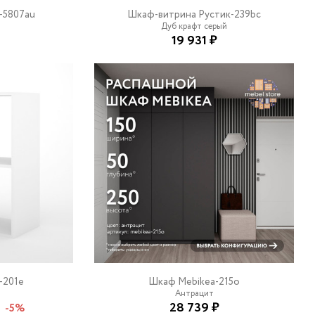
-5807au
Шкаф-витрина Рустик-239bc
Дуб крафт серый
19 931 ₽
-201e
Шкаф Mebikea-215o
Антрацит
28 739 ₽
-5%