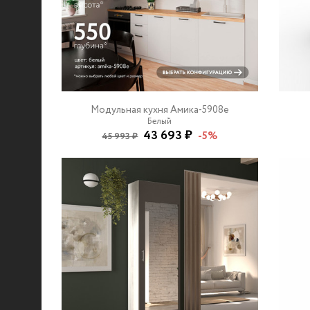
Модульная кухня Амика-5908e
Белый
43 693 ₽
-5%
45 993 ₽
© 2021-2026 mebel.store