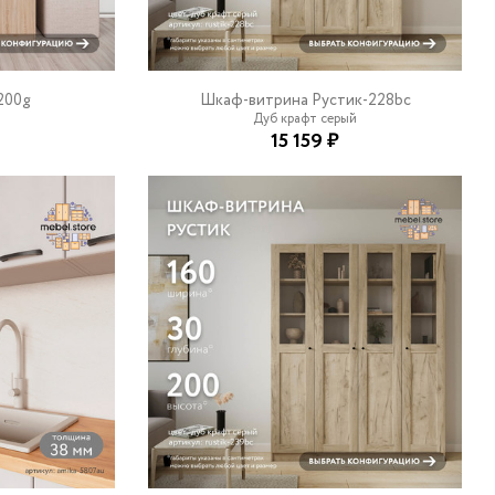
200g
Шкаф-витрина Рустик-228bc
Дуб крафт серый
15 159 ₽