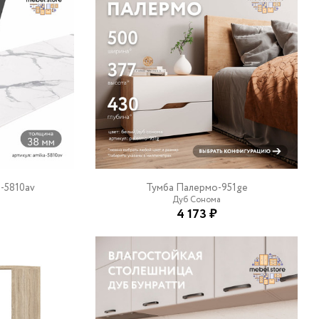
-5810av
Тумба Палермо-951ge
Дуб Сонома
4 173 ₽