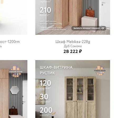
Бост-1200rm
Шкаф Mebikea-228g
ть
Дуб Сонома
28 222 ₽